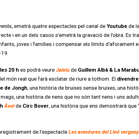
 juvenils, emetrà quatre espectacles pel canal de
Youtube
de la
ecte i en un dels casos s’emetrà la gravació de l’obra. Es tr
fants, joves i famílies i compensar els límits d’aforament e
-19.
les 20 h
es podrà veure
Jaleiu
de
Guillem Albà & La Marab
el món real que farà esclatar de riure a tothom. El
divendre
e de Jongh
,
una història de bruixes sense bruixes, una histò
 mags, una història de nens que no són tant nens i uns adul
 h
Àvol
de
Circ Bover
, una història que ens demostrarà que
nregistrament de l’espectacle
Les aventures del Lleó vergon