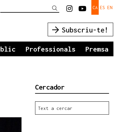
Link a instagram
Link a youtu
CA
ES
EN
Cercar
úblic
Professionals
Premsa
Cercador