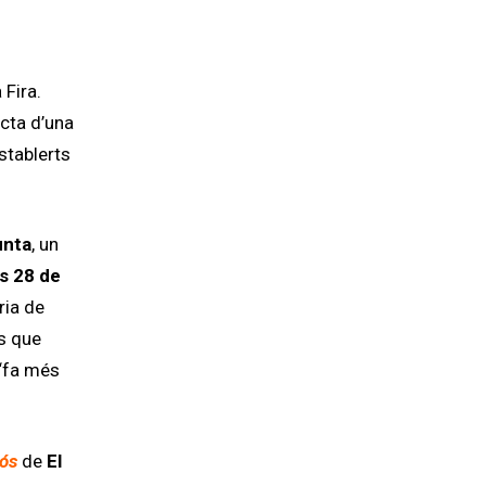
 Fira.
acta d’una
stablerts
unta
,
un
s 28 de
ria de
ts que
 “fa més
yós
de
El