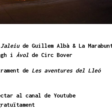
Jaleiu
de Guillem Albà & La Marabun
ngh i
Àvol
de Circ Bover
trament de
Les aventures del Lleó
ectar al canal de Youtube
gratuïtament