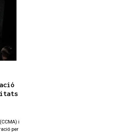
ació
itats
 (CCMA) i
ració per