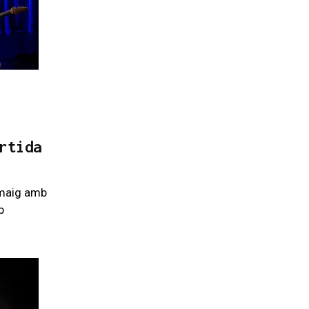
rtida
 maig amb
b