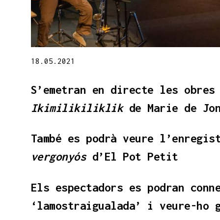
Diapositiva 1 de 1
18.05.2021
S’emetran en directe les obres
Ikimilikiliklik
de Marie de Jo
També es podrà veure l’enregis
vergonyós
d’El Pot Petit
Els espectadors es podran conn
‘lamostraigualada’ i veure-ho 