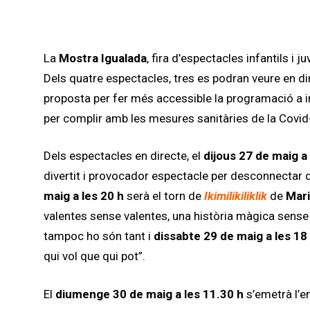
La
Mostra Igualada
, fira d’espectacles infantils i
Dels quatre espectacles, tres es podran veure en dir
proposta per fer més accessible la programació a in
per complir amb les mesures sanitàries de la Covid
Dels espectacles en directe, el
dijous 27 de maig a 
divertit i provocador espectacle per desconnectar d
maig a les 20 h
serà el torn de
Ikimilikiliklik
de
Mari
valentes sense valentes, una història màgica sense
tampoc ho són tant
i
dissabte 29 de maig a les 18
qui vol que qui pot”.
El
diumenge 30 de maig a les 11.30 h
s’emetrà l’e