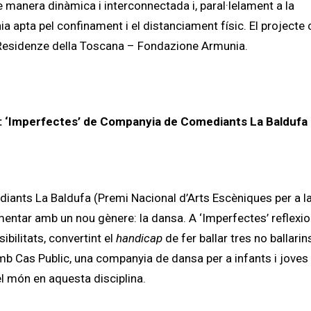
 manera dinàmica i interconnectada i, paral·lelament a la
ia apta pel confinament i el distanciament físic. El project
di Residenze della Toscana – Fondazione Armunia.
:
‘Imperfectes’ de Companyia de Comediants La Baldufa
ants La Baldufa (Premi Nacional d’Arts Escèniques per a la
rimentar amb un nou gènere: la dansa. A ‘Imperfectes’ reflexi
ibilitats, convertint el
handicap
de fer ballar tres no ballarins
mb Cas Public, una companyia de dansa per a infants i joves
l món en aquesta disciplina.