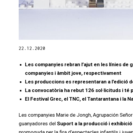
Diapositiva 1 de 1
22.12.2020
Les companyies rebran l’ajut en les línies de
g
companyies i àmbit jove, respectivament
Les produccions es representaran a l’edició de 
La convocatòria ha rebut 12
6 sol·licituds i té
El Festival Grec, el TNC, el Tantarantana i la 
Les companyies Marie de Jongh, Agrupación Señor 
guanyadores del
Suport a la producció i exhibici
promoguda per la fira d’espectacles infantils i juven