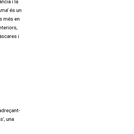
ncia i la
Ama’ és un
as més en
teriors,
àscares i
 adreçant-
s’, una