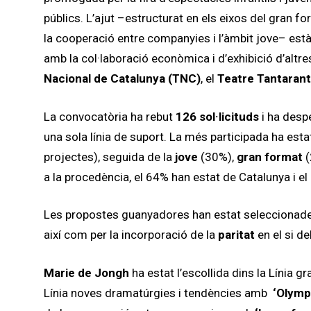
públics. L’ajut –estructurat en els eixos del gran f
la cooperació entre companyies i l’àmbit jove– est
amb la col·laboració econòmica i d’exhibició d’altre
Nacional de Catalunya (TNC)
, el
Teatre Tantaran
La convocatòria ha rebut
126 sol·licituds
i ha desp
una sola línia de suport. La més participada ha esta
projectes), seguida de la
jove
(30%),
gran format
(
a la procedència, el 64% han estat de Catalunya i el 
Les propostes guanyadores han estat seleccionad
així com per la incorporació de la
paritat
en el si de
Marie de Jongh
ha estat l’escollida dins la Línia 
Línia noves dramatúrgies i tendències amb
‘Olymp