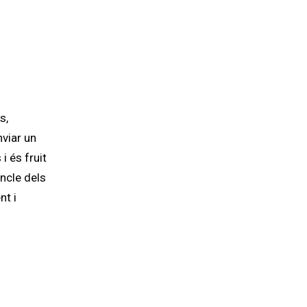
s,
nviar un
 és fruit
incle dels
nt i