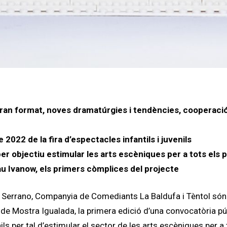
ran format
, noves dramatúrgies i tendències, cooperaci
2022 de la fira d’espectacles infantils i juvenils
 per objectiu
estimular les arts escèniques per a tots els 
Nau Ivanow, els primers còmplices del projecte
Serrano, Companyia de Comediants La Baldufa i Tèntol són
ó
de Mostra Igualada, la primera edició d’una convocatòria pú
ils per tal d’estimular el sector de les arts escèniques per a 