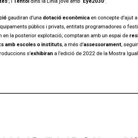
tes’
; i
Tèntol
dins la Línia jove amb
‘Eye2030’
.
ició
gaudiran d’una
dotació econòmica
en concepte d’ajut a 
uipaments públics i privats, entitats programadores o fest
m en la posterior explotació; comptaran amb un espai de
res
ts amb escoles o instituts
, a més d’
assessorament
, segui
roduccions s’
exhibiran
a l’edició de 2022 de la Mostra Igua