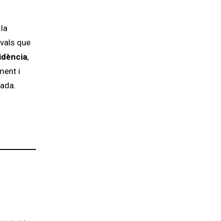
la
ivals que
idència
,
ment i
lada.