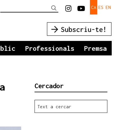
Link a instagram
Link a youtu
CA
ES
EN
Cercar
úblic
Professionals
Premsa
a
Cercador