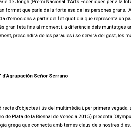
arie de Jongh (Premi Nacional d’Arts Escèniques per a la Infà
n format que parla de la fortalesa de les persones grans. ‘
ada d’emocions a partir del fet quotidià que representa un p
més gran feta fins al moment i, a diferència dels muntatges an
ment, prescindirà de les paraules i se servirà del gest, les m
 d’
Agrupación Señor Serrano
irecte d’objectes i ús del multimèdia i, per primera vegada,
eó de Plata de la Biennal de Venècia 2015) presenta ‘Olympu
ologia grega que connecta amb temes claus dels nostres dies.