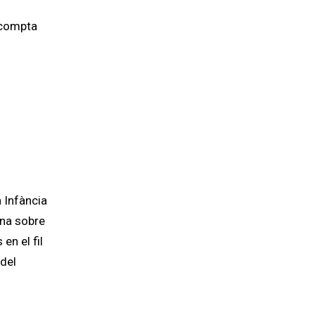
e compta
 Infància
ona sobre
 en el fil
 del