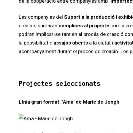
de la cooperació entre companyies amb
‘Imperfec
Les companyies del
Suport a la producció i exhib
creació; sumaran
còmplices al projecte
com ara eq
podran implicar-se tant en el procés de creació co
la possibilitat d’
assajos oberts
a la ciutat i
activita
acompanyament durant el procés de creació. Les p
Projectes seleccionats
Línia gran format:
‘Ama’ de
Marie de Jongh