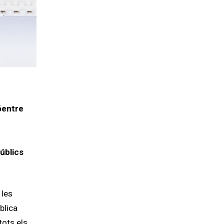
óentre
públics
 les
blica
tots els