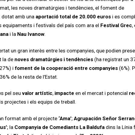
ormat, les noves dramatúrgies i tendències, el foment de
à dotat amb una
aportació total de 20.000 euros
i es comp
s equipaments i festivals del país com ara el
Festival Grec
,
tana
i la
Nau Ivanow
.
ertat un gran interès entre les companyies, que podien prese
t la de
noves dramatúrgies i tendències
(ha registrat un 
27%) i
foment de la cooperació entre companyies
(6%). P
36% de la resta de l’Estat.
es pel seu
valor artístic
,
impacte
en el mercat i potencial
re
ls projectes i els equips de treball.
gran format amb el projecte
‘Ama’
;
Agrupación Señor Serran
us’
; la
Companyia de Comediants La Baldufa
dins la Línia