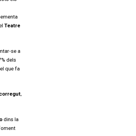
lementa
 el
Teatre
ntar-se a
37% dels
el que fa
corregut
,
o
dins la
 foment