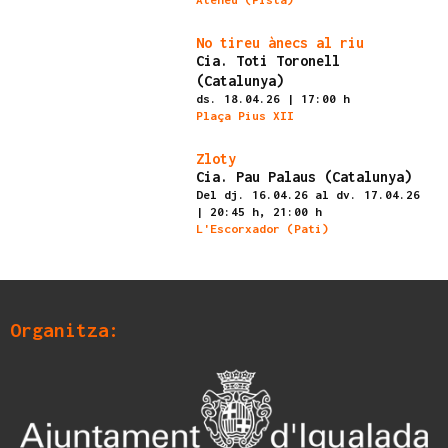
Ateneu (Pista)
Finalitzat
No tireu ànecs al riu
Cia. Toti Toronell
(Catalunya)
ds. 18.04.26
|
17:00 h
Plaça Pius XII
Finalitzat
Zloty
Cia. Pau Palaus (Catalunya)
Del dj. 16.04.26
al dv. 17.04.26
|
20:45 h,
21:00 h
L'Escorxador (Pati)
Organitza: