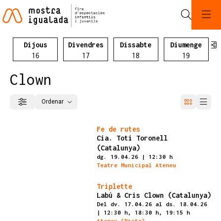
Cerca
C
Dijous
Divendres
Dissabte
Diumenge
Dijous 16 d'abril
Divendres 17 d'abril
Dissabte 05 d'abril
Diumeng
16
17
18
19
Clown
Ordenar
Filtrar
Ordenar per
Finalitzat
Fe de rutes
Cia. Toti Toronell
(Catalunya)
dg. 19.04.26
|
12:30 h
Teatre Municipal Ateneu
Finalitzat
Triplette
Labú & Cris Clown (Catalunya)
Del dv. 17.04.26
al ds. 18.04.26
|
12:30 h,
18:30 h,
19:15 h