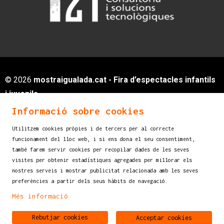
© 2026
mostraigualada.cat - Fira d’espectacles infantils
i juvenils
Servei de Cultura - Ajuntament d'Igualada
Informació sobre cookies
Plaça de Sant Miquel, 12 2n pis
Utilitzem cookies pròpies i de tercers per al correcte
08700 IGUALADA (Barcelona)
funcionament del lloc web, i si ens dona el seu consentiment,
info@mostraigualada.cat
també farem servir cookies per recopilar dades de les seves
visites per obtenir estadístiques agregades per millorar els
Sitemap
|
Avís legal
|
Ús de Cookies
|
nostres serveis i mostrar publicitat relacionada amb les seves
Contacte
preferències a partir dels seus hàbits de navegació.
Més informació
Link a instagram
Link a youtube
Rebutjar cookies
Acceptar cookies