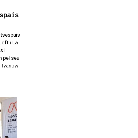
spais
ntsespais
Loft i La
s i
n pel seu
u Ivanow