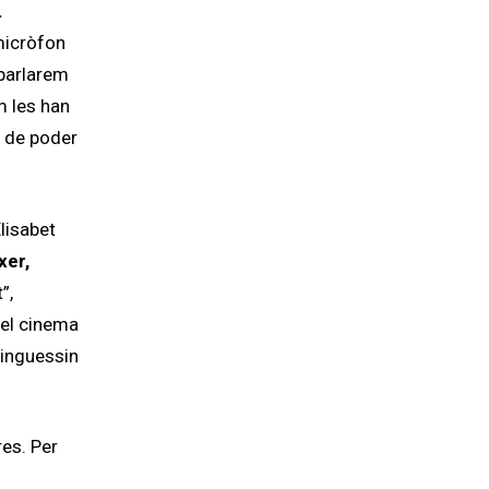
.
micròfon
 parlarem
m les han
a de poder
lisabet
xer,
”,
del cinema
tinguessin
res. Per