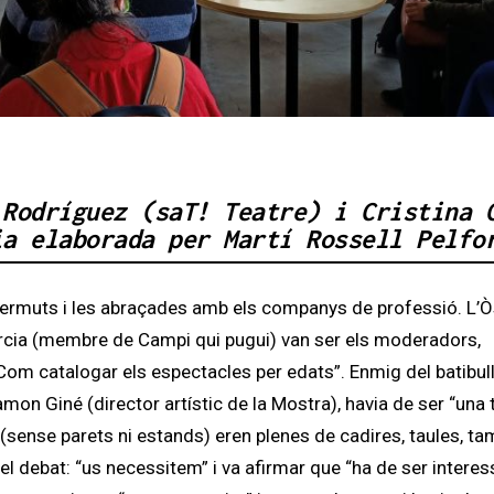
 Rodríguez (saT! Teatre) i Cristina 
ia elaborada per Martí Rossell Pelfo
vermuts i les abraçades amb els companys de professió. L’O
 Garcia (membre de Campi qui pugui) van ser els moderadors,
Com catalogar els espectacles per edats”. Enmig del batibul
mon Giné (director artístic de la Mostra), havia de ser “una 
(sense parets ni estands) eren plenes de cadires, taules, ta
el debat: “us necessitem” i va afirmar que “ha de ser interes