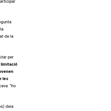
articipar
egunta
la
at de la
itar per
limitació
rovenen
e les
cava: “ho
os) deia