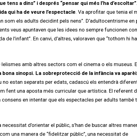
que tens a dins” i després “pensar qui més l’ha d’escoltar”
ida qui ha de veure l’espectacle
. Va aprofitar que tenia el 
an som els adults decidint pels nens”. D’adultocentrisme en
 diferents veus apuntaven que les idees no sempre funcionen co
da de l’infant”. En canvi, d’altres, valoraven que “tothom hi h
ral·lelismes amb altres sectors com el cinema o els museus. E
na bona sinopsi. La sobreprotecció de la infància va aparèi
no estan separats per edats, cadascú els entendrà diferent
m fent una aposta més curricular que artística. El referent 
ça consens en intentar que els espectacles per adults també 
a necessitat d’orientar el públic, s’han de buscar altres mane
com una manera de “fidelitzar públic”, una necessitat de