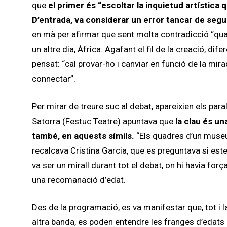
que
el primer és “escoltar la inquietud artística 
D’entrada, va considerar un error tancar de segu
en mà per afirmar que sent molta contradicció “qu
un altre dia, Àfrica. Agafant el fil de la creació,
pensat: “cal provar-ho i canviar en funció de la mira
connectar”.
Per mirar de treure suc al debat, apareixien els pa
Satorra (Festuc Teatre) apuntava que
la clau és u
també, en aquests símils.
“Els quadres d’un museu 
recalcava Cristina Garcia, que es preguntava si este
va ser un mirall durant tot el debat, on hi havia for
una recomanació d’edat.
Des de la programació, es va manifestar que, tot i l
altra banda, es poden entendre les franges d’edats 