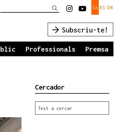
Link a instagram
Link a youtu
CA
ES
EN
Cercar
úblic
Professionals
Premsa
Cercador