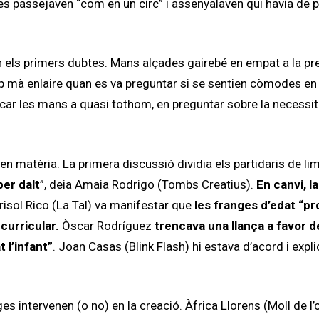
 es passejaven “com en un circ” i assenyalaven qui havia de p
els primers dubtes. Mans alçades gairebé en empat a la pr
p mà enlaire quan es va preguntar si se sentien còmodes en 
ixecar les mans a quasi tothom, en preguntar sobre la necessit
 matèria. La primera discussió dividia els partidaris de lim
per dalt
”, deia Amaia Rodrigo (Tombs Creatius).
En canvi, la 
risol Rico (La Tal) va manifestar que
les franges d’edat “p
 curricular.
Òscar Rodríguez
trencava una llança a favor d
 l’infant”
. Joan Casas (Blink Flash) hi estava d’acord i expli
es intervenen (o no) en la creació. Àfrica Llorens (Moll de l’