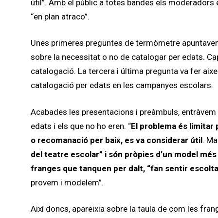
útil”. Amb el públic a totes bandes els moderadors
“en plan atraco”.
Unes primeres preguntes de termòmetre apuntaven 
sobre la necessitat o no de catalogar per edats. Ca
catalogació. La tercera i última pregunta va fer a
catalogació per edats en les campanyes escolars.
Acabades les presentacions i preàmbuls, entràvem en
edats i els que no ho eren. “
El problema és limitar 
o recomanació per baix, es va considerar útil
. Ma
del teatre escolar” i són pròpies d’un model més
franges que tanquen per dalt, “fan sentir escoltat
provem i modelem”.
Així doncs, apareixia sobre la taula de com les frang