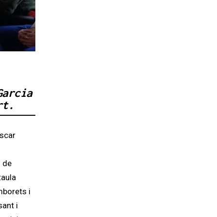
Garcia
rt.
̀scar
l de
taula
mborets i
sant i