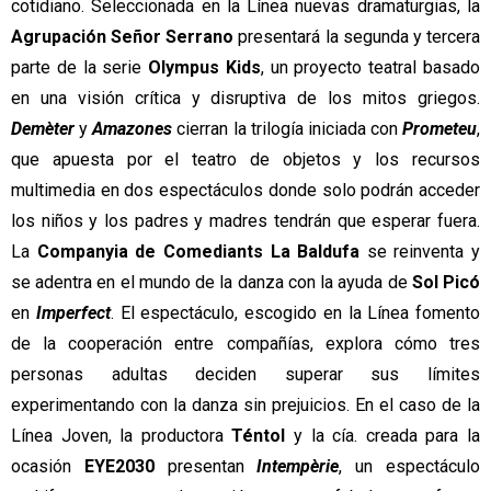
cotidiano. Seleccionada en la Línea nuevas dramaturgias, la 
Agrupación Señor Serrano
 presentará la segunda y tercera 
parte de la serie 
Olympus Kids
, un proyecto teatral basado 
en una visión crítica y disruptiva de los mitos griegos. 
Demèter
 y 
Amazones
cierran la trilogía iniciada con
Prometeu
, 
que apuesta por el teatro de objetos y los recursos 
multimedia en dos espectáculos donde solo podrán acceder 
los niños y los padres y madres tendrán que esperar fuera. 
La 
Companyia de
Comediants La Baldufa
 se reinventa y 
se adentra en el mundo de la danza con la ayuda de 
Sol Picó 
en 
Imperfect
. El espectáculo, escogido en la Línea fomento 
de la cooperación entre compañías, explora cómo tres 
personas adultas deciden superar sus límites 
experimentando con la danza sin prejuicios. En el caso de la 
Línea Joven, la productora 
Téntol
 y la cía. creada para la 
ocasión 
EYE2030 
presentan 
Intempèrie
, un espectáculo 