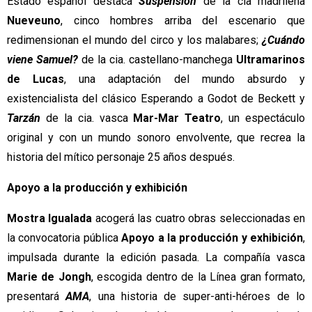
Estado español destaca 
Suspensión 
de la cia madrileña 
Nueveuno
, cinco hombres arriba del escenario que 
redimensionan el mundo del circo y los malabares; 
¿Cuándo 
viene Samuel?
 de la cia. castellano-manchega 
Ultramarinos 
de Lucas
, una adaptación del mundo absurdo y 
existencialista del clásico Esperando a Godot de Beckett y 
Tarzán 
de la cia. vasca 
Mar-Mar Teatro
, un espectáculo 
original y con un mundo sonoro envolvente, que recrea la 
historia del mítico personaje 25 años después.
Apoyo a la producción y exhibición
Mostra Igualada
 acogerá las cuatro obras seleccionadas en 
la convocatoria pública 
Apoyo a la producción y exhibición
, 
impulsada durante la edición pasada. La compañía vasca 
Marie de Jongh
, escogida dentro de la Línea gran formato, 
presentará 
AMA
, una historia de super-anti-héroes de lo 