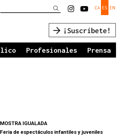
Link a instagram
Link a youtu
CA
ES
EN
Buscar
blico
Profesionales
Prensa
MOSTRA IGUALADA
Feria de espectáculos infantiles y juveniles