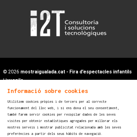
© 2026
mostraigualada.cat - Fira d’espectacles infantils
i juvenils
Servei de Cultura - Ajuntament d'Igualada
Informació sobre cookies
Plaça de Sant Miquel, 12 2n pis
Utilitzem cookies pròpies i de tercers per al correcte
08700 IGUALADA (Barcelona)
funcionament del lloc web, i si ens dona el seu consentiment,
info@mostraigualada.cat
també farem servir cookies per recopilar dades de les seves
visites per obtenir estadístiques agregades per millorar els
Sitemap
|
Avís legal
|
Ús de Cookies
|
nostres serveis i mostrar publicitat relacionada amb les seves
Contacte
preferències a partir dels seus hàbits de navegació.