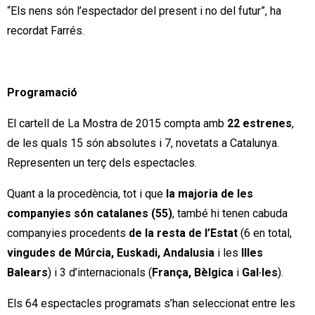
“Els nens són l’espectador del present i no del futur”, ha
recordat Farrés.
Programació
El cartell de La Mostra de 2015 compta amb
22 estrenes
,
de les quals 15 són absolutes i 7, novetats a Catalunya.
Representen un terç dels espectacles.
Quant a la procedència, tot i que
la majoria de les
companyies són catalanes (55)
, també hi tenen cabuda
companyies procedents
de la resta de l’Estat
(6 en total,
vingudes de Múrcia, Euskadi, Andalusia
i les
Illes
Balears
) i 3 d’internacionals (
França, Bèlgica
i
Gal·les
).
Els 64 espectacles programats s’han seleccionat entre les