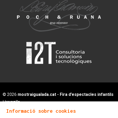
© 2026
mostraigualada.cat - Fira d’espectacles infantils
i juvenils
Servei de Cultura - Ajuntament d'Igualada
Informació sobre cookies
Plaça de Sant Miquel, 12 2n pis