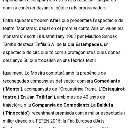
donin a conèixer davant el públic i els programadors.
Entre aquestes trobem
Aflel
, que presentarà l’espectacle de
teatre ‘Monstres’, basat en el premiat conte ‘Allà on viuen els
monstres’ escrit i il·lustrat l’any 1963 per Maurice Sendak.
També destaca ‘Enfila S.A.’ de la
Cia Estampades
, un
espectacle de circ que té com a protagonistes dues dones
dels anys 50 que treballen en una fàbrica tèxtil.
Igualment, La Mostra comptarà amb la presència de
reconegudes companyies del sector com ara
Comediants
(‘Monts’)
, acompanyats de l’Orquestrina Trama;
L’Estaquirot
teatre (‘En Jan Totlifan’)
, amb més de 40 anys de
trajectòria o la
Companyia de Comediants La Baldufa
(‘Pinocchio’)
, recentment premiada com a millor espectacle i
millor direcció a FETEN 2015, la Fira Europea d’Arts