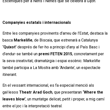
Escèniques per a Nens i Nenes que se celebra a Gijón.
Companyies
estatals i internacionals
Entre les companyies provinents d’arreu de l’Estat, destaca la
basca
Markeliñe
, de Biscaia, que estrenarà a Catalunya
‘Quixot’
després de fer-ho a principi d’any al País Basc i
d’endur-se també un
premi FETEN 2015
, concretament per
la seva creativitat, dramatúrgia i espai escènic. Markeliñe
també participa a La Mostra amb ‘Andante’, un espectacle
itinerant.
En el vessant internacional, es fa especial menció als
gal·lesos
Theatr Arad Goch
, que presentaran
‘Where the
leaves blow’
, un muntatge delicat, petit i proper, a mig camí
entre el joc i la interpretació teatral.