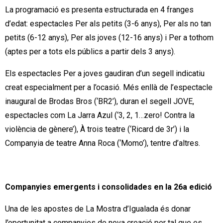
La programació es presenta estructurada en 4 franges
d’edat: espectacles Per als petits (3-6 anys), Per als no tan
petits (6-12 anys), Per als joves (12-16 anys) i Per a tothom
(aptes per a tots els públics a partir dels 3 anys).
Els espectacles Per a joves gaudiran d’un segell indicatiu
creat especialment per a l’ocasió. Més enllà de l’espectacle
inaugural de Brodas Bros (‘BR2’), duran el segell JOVE,
espectacles com La Jarra Azul (‘3, 2, 1…zero! Contra la
violència de gènere’), À trois teatre (‘Ricard de 3r’) i la
Companyia de teatre Anna Roca (‘Momo’), tentre d’altres.
Companyies emergents i consolidades en la 26a edició
Una de les apostes de La Mostra d’Igualada és donar
l’oportunitat a companyies de nova creació per tal que es