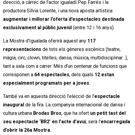
direcció, a càrrec de l’actor igualadí Pep Farrés i la
productora Sílvia Lorente, i una nova aposta ar­tística:
augmentar i millorar l’oferta d’espectacles destinada
exclusivament al públic juvenil
(entre 12 i 16 anys).
La Mostra d’Igualada oferirà aquest any
117
representacions
de tots els gèneres escènics (teatre,
màgia, circ, clown, titelles, dansa, música, multidiscipli­nar…),
tant a sala com a carrer. Més d’un centenar de funcions que
corresponen a
64 espectacles
, dels quals
12 estan
especialment programats per a joves.
També va en aquesta direcció l’elecció de l’
espectacle
inaugural
de la fira. La companyia internacional de dansa i
cultura urbana
Brodas Bros
, que ha ofert
un petit tast del
seu espectacle ‘BR2’ en l’acte d’avui
,
serà l’
encarregada
d’obrir la 26a Mostra.