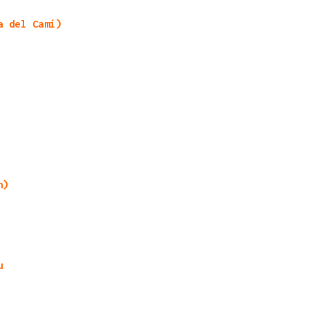
a del Camí)
n)
u