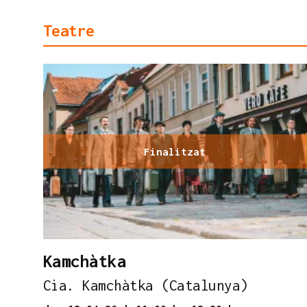
Teatre
Finalitzat
Kamchàtka
Cia. Kamchàtka (Catalunya)