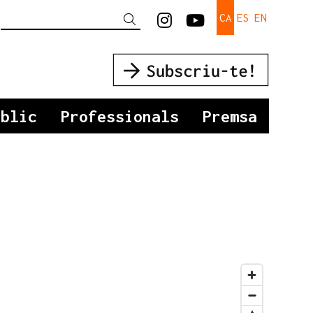
Link a instagram
Link a youtu
CA
ES
EN
Cercar
úblic
Professionals
Premsa