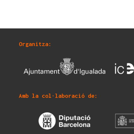
Organitza:
Amb la col·laboració de: