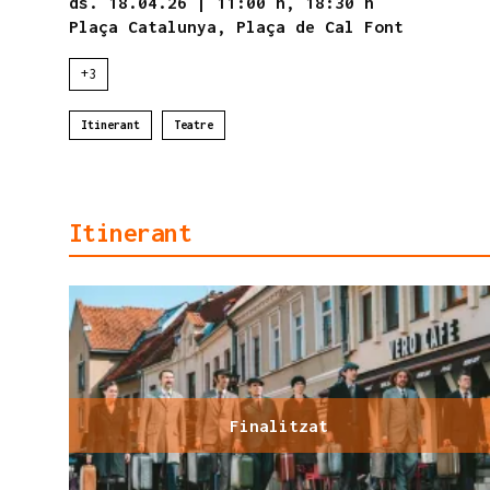
ds. 18.04.26
|
11:00 h,
18:30 h
Plaça Catalunya, Plaça de Cal Font
+3
Itinerant
Teatre
Itinerant
Finalitzat