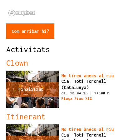
Com arribar-hi?
Activitats
Clown
No tireu ànecs al riu
Cia. Toti Toronell
(Catalunya)
Finalitzat
ds. 18.04.26
|
17:00 h
Plaça Pius XII
Itinerant
No tireu ànecs al riu
Cia. Toti Toronell