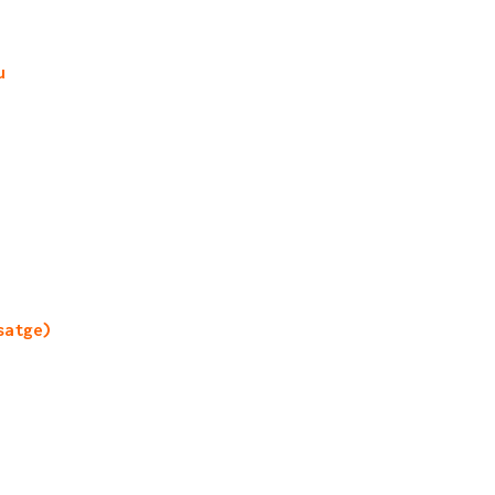
u
satge)