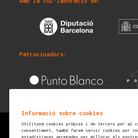
Amb la col·laboració de:
Patrocinadors:
Informació sobre cookies
Utilitzem cookies pròpies i de tercers per al c
© 2026
mostraigualada.cat - Fira d’espectacles in
consentiment, també farem servir cookies per re
Servei de Cultura - Ajuntament d'Igualada
estadístiques agregades per millorar els nostre