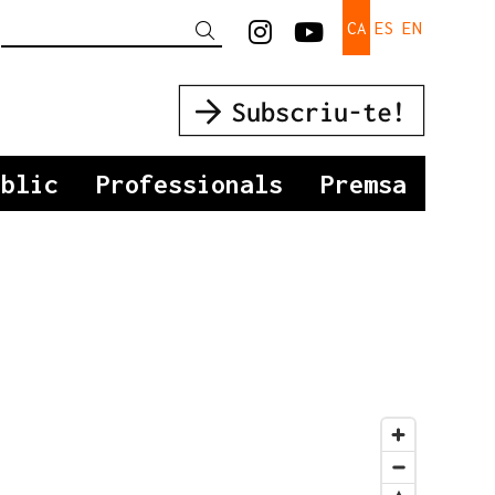
Link a instagram
Link a youtu
CA
ES
EN
Cercar
úblic
Professionals
Premsa