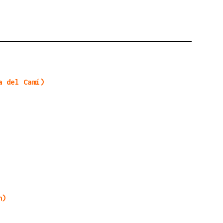
a del Camí)
n)