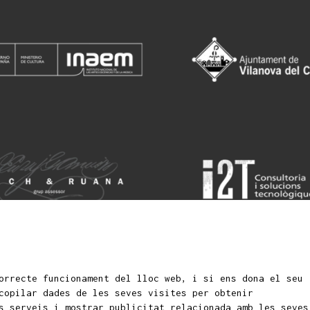
orrecte funcionament del lloc web, i si ens dona el seu
Si
fantils i juvenils
copilar dades de les seves visites per obtenir
s serveis i mostrar publicitat relacionada amb les seves