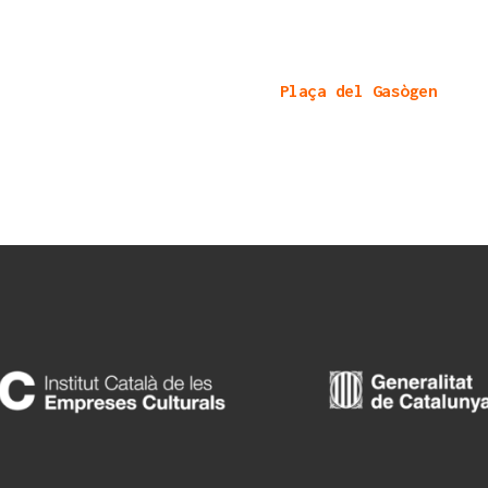
Plaça del Gasògen