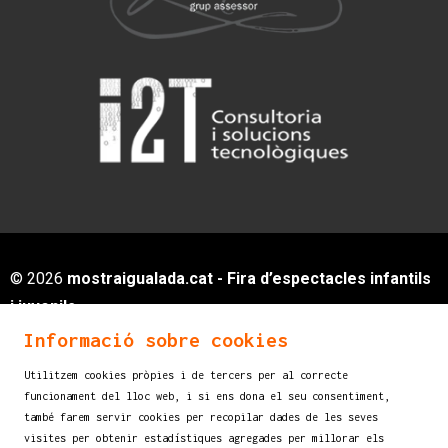
© 2026
mostraigualada.cat - Fira d’espectacles infantils
i juvenils
Servei de Cultura - Ajuntament d'Igualada
Informació sobre cookies
Plaça de Sant Miquel, 12 2n pis
Utilitzem cookies pròpies i de tercers per al correcte
08700 IGUALADA (Barcelona)
funcionament del lloc web, i si ens dona el seu consentiment,
info@mostraigualada.cat
també farem servir cookies per recopilar dades de les seves
visites per obtenir estadístiques agregades per millorar els