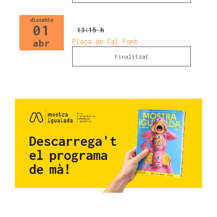
dissabte
01
13:15 h
Plaça de Cal Font
abr
Finalitzat