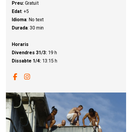
Preu:
Gratuït
Edat
: +5
Idioma
: No text
Durada
: 30 min
Horaris
Divendres 31/3:
19 h
Dissabte 1/4:
13:15 h
Link a facebook
Link a instagram