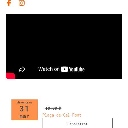
Link a facebook
Link a instagram
divendres
31
19:00 h
Plaça de Cal Font
mar
Finalitzat