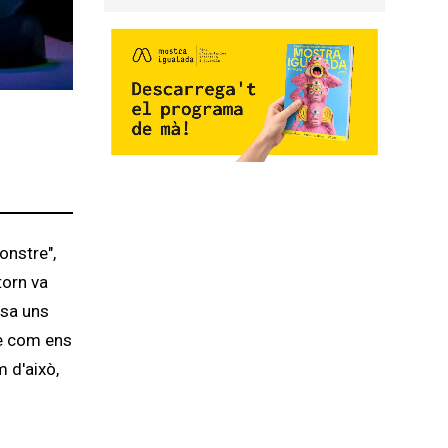
onstre",
torn va
osa uns
de com ens
 d'això,