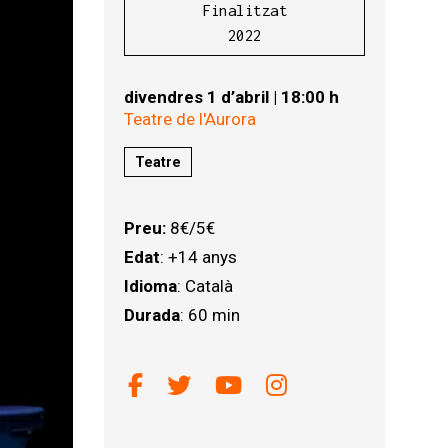
Finalitzat
2022
divendres 1 d’abril
|
18:00 h
Teatre de l'Aurora
Teatre
Preu:
8€/5€
Edat
: +14 anys
Idioma
: Català
Durada
: 60 min
Link a facebook
Link a twitter
Link a youtube
Link a instagr