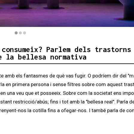
trastorn) - Sala Flyhard
 consumeix? Parlem dels trastorns
e la bellesa normativa
-te amb els fantasmes de què vas fugir. O podríem dir del "m
rla en primera persona i sense filtres sobre com aquest tras
x en una veu que et posseeix. Sobre com la societat ens imp
ant restricció/abús; fins i tot amb la "bellesa real". Parla 
enyent-nos la cotilla fins a ofegar-nos. I també parla de com