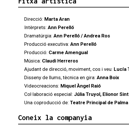
Fitxa artística
Direcció:
Marta Aran
Intèrprets:
Ann Perelló
Dramatúrgia:
Ann Perelló / Andrea Ros
Producció executiva:
Ann Perelló
Producció:
Carme Amengual
Música:
Claudi Herreros
Ajudant de direcció, moviment, cos i veu:
Lucía 
Disseny de llums, tècnica en gira:
Anna Boix
Videocreacions:
Miquel Àngel Raió
Col·laboració especial:
Júlia Truyol, Elionor Sin
Una coproducció de:
Teatre Principal de Palma
Coneix la companyia