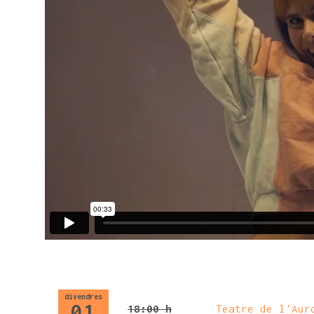
divendres
01
18:00 h
Teatre de l'Aur