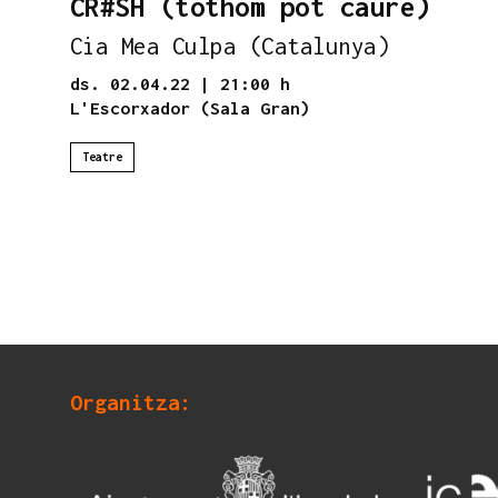
CR#SH (tothom pot caure)
Cia Mea Culpa (Catalunya)
ds. 02.04.22
|
21:00 h
L'Escorxador (Sala Gran)
Teatre
Organitza: