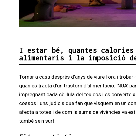
Diapositiva 1 de 3: NUA (Radiografia d'un 
I estar bé, quantes calories
alimentaris i la imposició d
Tornar a casa després d'anys de viure fora i trobar
quan es tracta d'un trastorn d'alimentació. 'NUA' pa
impregnant cada cèl·lula del teu cos i es convertei
cossos i uns judicis que fan que visquem en un const
afecta a totes i de com la suma de vivències va estr
també se'n surt.