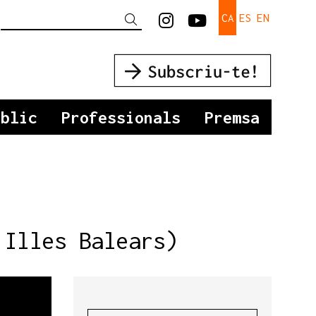
Link a instagram
Link a youtu
CA
ES
EN
Cercar
úblic
Professionals
Premsa
 Illes Balears)