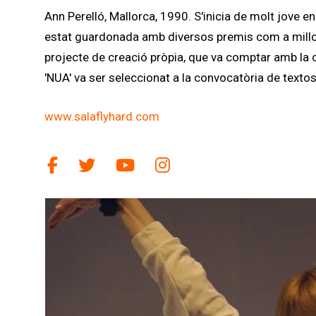
Ann Perelló, Mallorca, 1990. S'inicia de molt jove en
estat guardonada amb diversos premis com a millor a
projecte de creació pròpia, que va comptar amb la c
'NUA' va ser seleccionat a la convocatòria de textos
www.salaflyhard.com
Link a facebook
Link a twitter
Link a youtube
Link a instagram