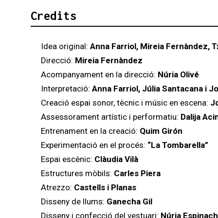
Credits
Idea original:
Anna Farriol, Mireia Fernàndez, Tx
Direcció:
Mireia Fernàndez
Acompanyament en la direcció:
Núria Olivé
Interpretació:
Anna Farriol, Júlia Santacana i Jo
Creació espai sonor, tècnic i músic en escena:
Jo
Assessorament artístic i performatiu:
Dalija Ac
Entrenament en la creació:
Quim Girón
Experimentació en el procés:
“La Tombarella”
Espai escènic:
Clàudia Vilà
Estructures mòbils:
Carles Piera
Atrezzo:
Castells i Planas
Disseny de llums:
Ganecha Gil
Disseny i confecció del vestuari:
Núria Espinac