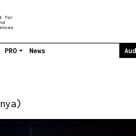
PRO
News
Au
nya)