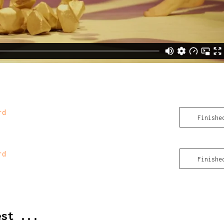
rd
Finishe
rd
Finishe
est ...