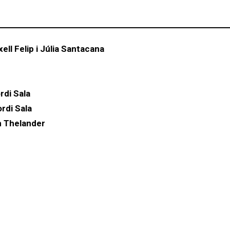
ell Felip i Júlia Santacana
rdi Sala
rdi Sala
in Thelander
h