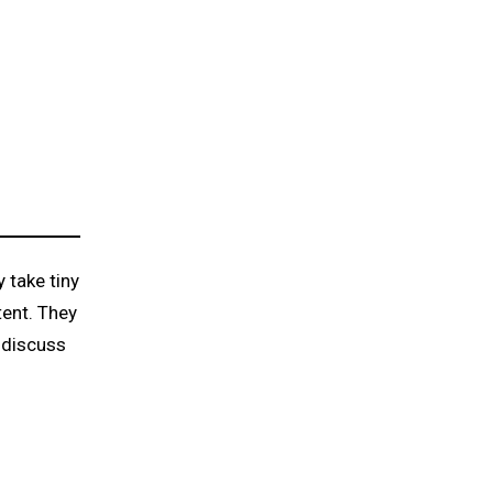
 take tiny
tent. They
o discuss