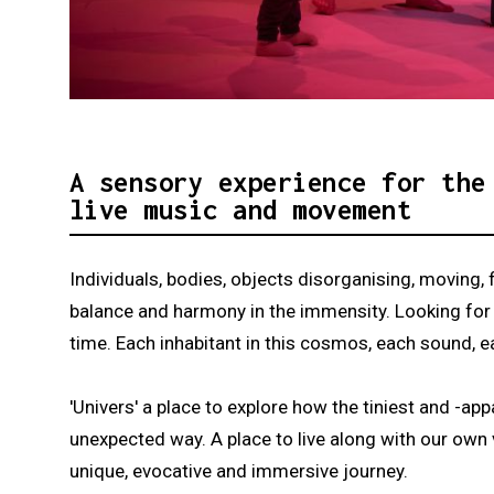
Diapositiva 1 de 3: Univers - Engruna Teat
A sensory experience for the
live music and movement
Individuals, bodies, objects disorganising, moving
balance and harmony in the immensity. Looking for a
time. Each inhabitant in this cosmos, each sound, ea
'Univers' a place to explore how the tiniest and -ap
unexpected way. A place to live along with our own 
unique, evocative and immersive journey.