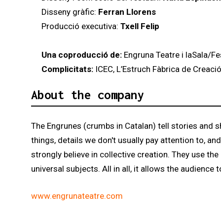
Disseny gràfic:
Ferran Llorens
Producció executiva:
Txell Felip
Una coproducció de:
Engruna Teatre i laSala/Fes
Complicitats:
ICEC, L’Estruch Fàbrica de Creació
About the company
The Engrunes (crumbs in Catalan) tell stories and s
things, details we don't usually pay attention to, a
strongly believe in collective creation. They use th
universal subjects. All in all, it allows the audience 
www.engrunateatre.com