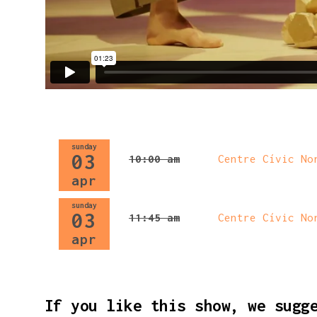
sunday
03
10:00 am
Centre Cívic No
apr
sunday
03
11:45 am
Centre Cívic No
apr
If you like this show, we sugg