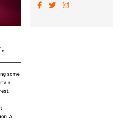
Link a facebook
Link a twitter
Link a instagram
y,
ding some
rtain
rest.
t
ion. A