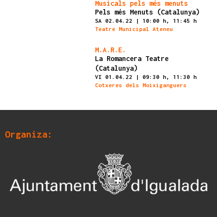
Finalizado
Musicals pels més menuts
Pels més Menuts (Catalunya)
SA 02.04.22
|
10:00 h,
11:45 h
Teatre Municipal Ateneu
Finalizado
M.A.R.E.
La Romancera Teatre
(Catalunya)
VI 01.04.22
|
09:30 h,
11:30 h
Cotxeres dels Moixiganguers
Organiza: