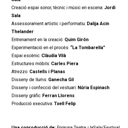
Creació espai sonor, tècnic i músic en escena:
Jordi
Sala
Assessorament artístic i performatiu:
Dalija Acin
Thelander
Entrenament en la creació:
Quim Girón
Experimentació en el procés:
“La Tombarella”
Espai escènic:
Clàudia Vilà
Estructures mòbils:
Carles Piera
Atrezzo:
Castells i Planas
Disseny de llums:
Ganecha Gil
Disseny i confecció del vestuari:
Núria Espinach
Disseny gràfic:
Ferran Llorens
Producció executiva:
Txell Felip
Una coproducció de:
Engruna Teatre i laSala/Festival