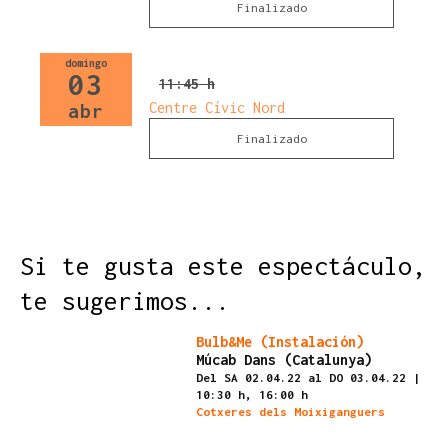
Finalizado
domingo
03
11:45 h
Centre Cívic Nord
abr
Finalizado
Si te gusta este espectáculo,
te sugerimos...
Finalizado
Bulb&Me (Instalación)
Múcab Dans (Catalunya)
Del SA 02.04.22
al DO 03.04.22
|
10:30 h,
16:00 h
Cotxeres dels Moixiganguers