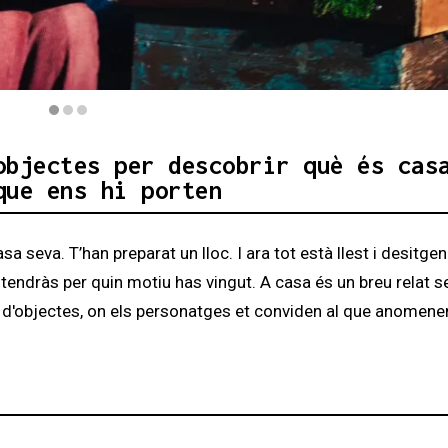
objectes per descobrir què és cas
que ens hi porten
 seva. T’han preparat un lloc. I ara tot està llest i desitge
ntendràs per quin motiu has vingut. A casa és un breu relat 
atre d'objectes, on els personatges et conviden al que anomene