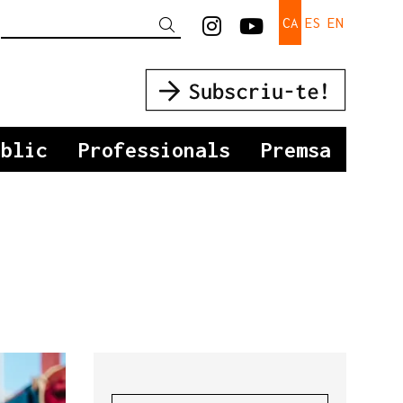
Link a instagram
Link a youtu
CA
ES
EN
Cercar
úblic
Professionals
Premsa