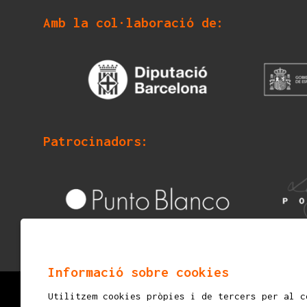
Amb la col·laboració de:
Patrocinadors:
Informació sobre cookies
Utilitzem cookies pròpies i de tercers per al c
© 2026
mostraigualada.cat - Fira d’espectacles in