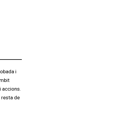
robada i
àmbit
i accions.
 resta de