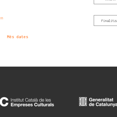
en
Finalitz
Més dates