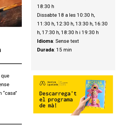
18:30 h 
Dissabte 18 a les 10:30 h, 
11:30 h, 12:30 h, 13:30 h, 16:30 
h, 17:30 h, 18:30 h i 19:30 h
Idioma
: Sense text
a
Durada
: 15 min
n que
sense
n “casa”