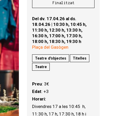
Finalitzat
Del dv. 17.04.26
al ds.
18.04.26
|
10:30 h,
10:45 h,
11:30 h,
12:30 h,
13:30 h,
16:30 h,
17:00 h,
17:30 h,
18:00 h,
18:30 h,
19:30 h
Plaça del Gasògen
Teatre d'objectes
Titelles
Teatre
Preu
: 3€
Edat
: +3
Horari:
Divendres 17 a les 10:45  h, 
11:30 h, 17 h, 17:30 h, 18 h i 