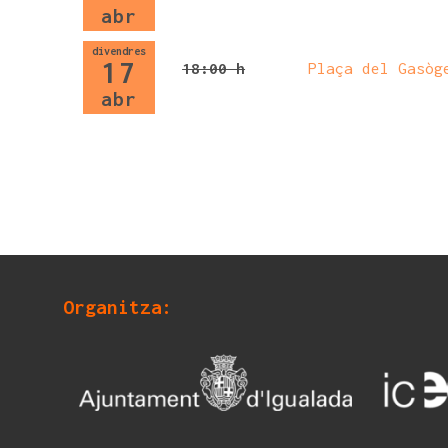
abr
divendres
17
18:00 h
Plaça del Gasòg
abr
Organitza: