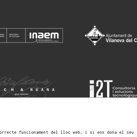
orrecte funcionament del lloc web, i si ens dona el seu
Si
fantils i juvenils