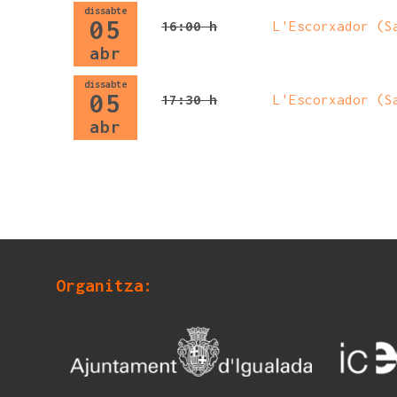
dissabte
05
16:00 h
L'Escorxador (S
abr
dissabte
05
17:30 h
L'Escorxador (S
abr
Organitza: