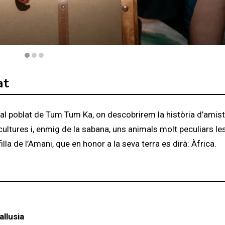
at
r al poblat de Tum Tum Ka, on descobrirem la història d’amist
cultures i, enmig de la sabana, uns animals molt peculiars le
a de l’Amani, que en honor a la seva terra es dirà: Àfrica.
allusia