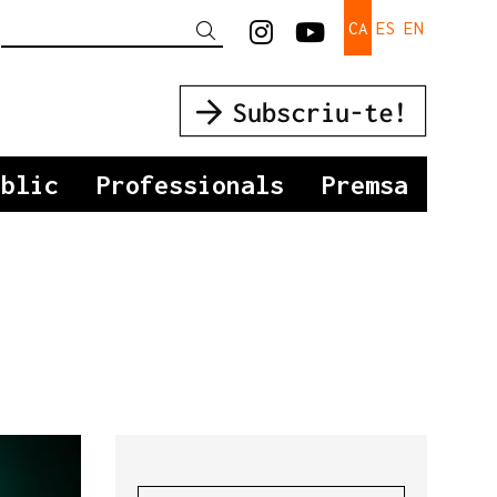
Link a instagram
Link a youtu
CA
ES
EN
Cercar
úblic
Professionals
Premsa