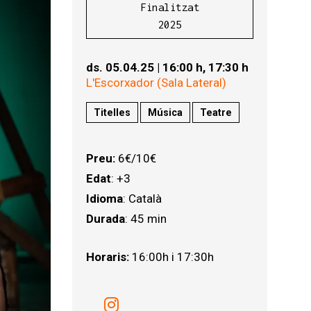
Finalitzat
2025
ds. 05.04.25
|
16:00 h,
17:30 h
L'Escorxador (Sala Lateral)
Titelles
Música
Teatre
Preu:
6€/10€
Edat
: +3
Idioma
: Català
Durada
: 45 min
Horaris:
16:00h i 17:30h
Link a instagram