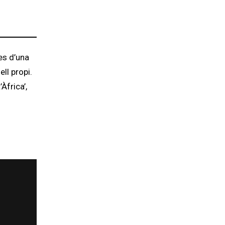
es d’una
ll propi.
Àfrica’,