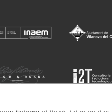
orrecte funcionament del lloc web, i si ens dona el seu