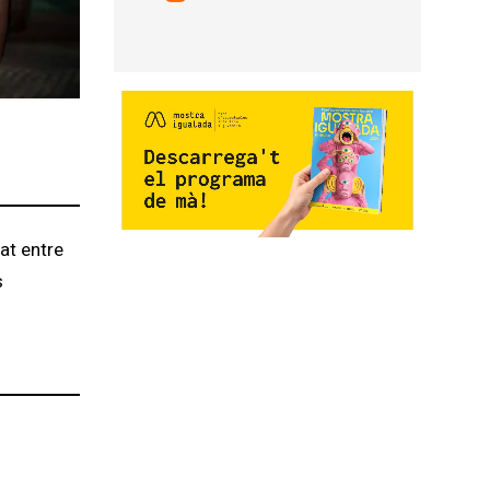
at entre
s