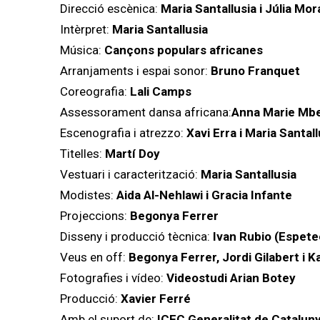
Direcció escènica:
Maria Santallusia i Júlia Mor
Intèrpret:
Maria Santallusia
Música:
Cançons populars africanes
Arranjaments i espai sonor:
Bruno Franquet
Coreografia:
Lali Camps
Assessorament dansa africana:
Anna Marie Mb
Escenografia i atrezzo:
Xavi Erra i Maria Santall
Titelles:
Martí Doy
Vestuari i caracterització:
Maria Santallusia
Modistes:
Aida Al-Nehlawi i Gracia Infante
Projeccions:
Begonya Ferrer
Disseny i producció tècnica:
Ivan Rubio (Espete
Veus en off:
Begonya Ferrer, Jordi Gilabert i 
Fotografies i vídeo:
Videostudi Arian Botey
Producció:
Xavier Ferré
Amb el suport de:
ICEC Generalitat de Catalun