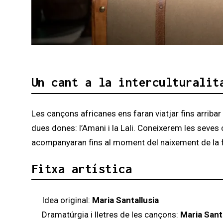
Diapositiva 1 de 3: L'Àfrica
Un cant a la interculturalit
Les cançons africanes ens faran viatjar fins arriba
dues dones: l’Amani i la Lali. Coneixerem les seves 
acompanyaran fins al moment del naixement de la fill
Fitxa artística
Idea original:
Maria Santallusia
Dramatúrgia i lletres de les cançons:
Maria Sant