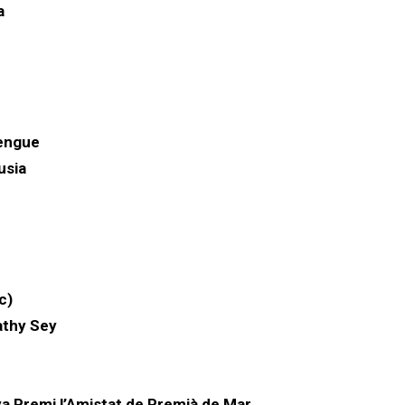
a
engue
usia
c)
Kathy Sey
ya Premi l’Amistat de Premià de Mar