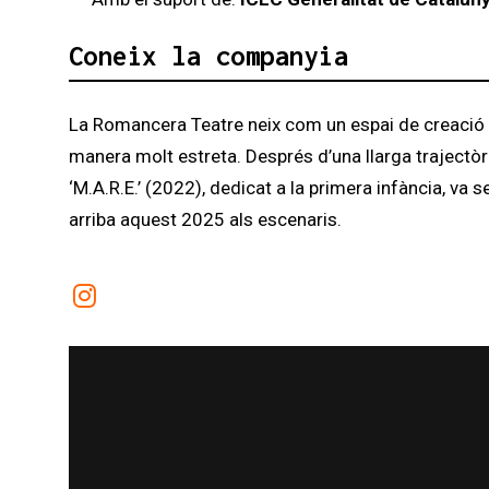
Coneix la companyia
La Romancera Teatre neix com un espai de creació d’
manera molt estreta. Després d’una llarga trajectòri
‘M.A.R.E.’ (2022), dedicat a la primera infància, va 
arriba aquest 2025 als escenaris.
Link a instagram