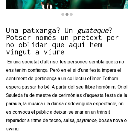
Diapositiva 2 de 3: Llumeneres | © Eva Balcells
Una patxanga? Un
guateque
?
Potser només un pretext per
no oblidar que aquí hem
vingut a viure
En una societat d’alt risc, les persones sembla que ja no
ens tenim confiança. Però en el si d’una festa impera el
sentiment de pertinença a un col·lectiu efímer. Tothom
espera passar-ho bé. A partir del seu llibre homònim, Oriol
Sauleda fa de mestre de cerimònies d’aquesta festa de la
paraula, la música i la dansa esdevinguda espectacle, on
es convoca el públic a deixar-se anar en un trànsit
reparador a ritme de tecno, salsa,
psytrance
, bossa nova o
swing.