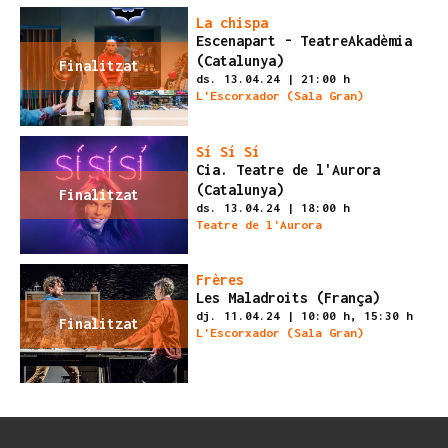
La chispa
Escenapart - TeatreAkadèmia
(Catalunya)
Finalitzat
ds. 13.04.24
|
21:00 h
L'Escorxador (Sala Gran)
Sí Sí Sí
Cia. Teatre de l'Aurora
(Catalunya)
Finalitzat
ds. 13.04.24
|
18:00 h
Teatre de l'Aurora
Frères
Les Maladroits (França)
dj. 11.04.24
|
10:00 h,
15:30 h
Finalitzat
L'Escorxador (Sala Gran)