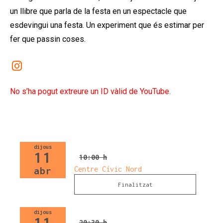
un llibre que parla de la festa en un espectacle que
esdevingui una festa. Un experiment que és estimar per
fer que passin coses.
Link a instagram
No s’ha pogut extreure un ID vàlid de YouTube.
dijous
11
10:00 h
Centre Cívic Nord
abr
Finalitzat
dijous
11
20:30 h