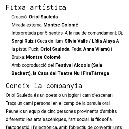
Fitxa artística
Creació:
Oriol Sauleda
Mirada externa:
Montse Colomé
Interpretada per 5 sentirs: A la nau de comandament: Dj:
Sergi Ruiz
i Cuca de llum:
Sílvia Valls / Lídia Alaya
A
la pista: Puck:
Oriol Sauleda
, Fada:
Anna Vilamú
i
Bruixa:
Montse Colomé
Amb coproducció del
Festival Alcools (Sala
Beckett), la Casa del Teatre Nu i FiraTàrrega
Coneix la companyia
Oriol Sauleda és un poeta o un joglar i carn d’escenari.
Traça un camí personal en el camp de la paraula oral.
Reuneix un equip de cinc persones provinents d’àmbits
diferents: les arts escèniques, l’art social, la filosofia,
l’autogestió i l’electrònica, amb l’objectiu de convertir junts