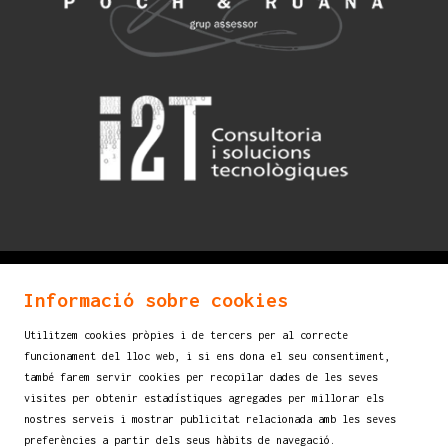
© 2026
mostraigualada.cat - Fira d’espectacles infantils
Informació sobre cookies
i juvenils
Utilitzem cookies pròpies i de tercers per al correcte
Servei de Cultura - Ajuntament d'Igualada
funcionament del lloc web, i si ens dona el seu consentiment,
també farem servir cookies per recopilar dades de les seves
Plaça de Sant Miquel, 12 2n pis
visites per obtenir estadístiques agregades per millorar els
08700 IGUALADA (Barcelona)
nostres serveis i mostrar publicitat relacionada amb les seves
info@mostraigualada.cat
preferències a partir dels seus hàbits de navegació.