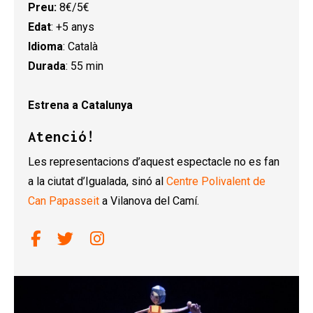
Preu:
8€/5€
Edat
: +5 anys
Idioma
: Català
Durada
: 55 min
Estrena a Catalunya
Atenció!
Les representacions d’aquest espectacle no es fan
a la ciutat d’Igualada, sinó al
Centre Polivalent de
Can Papasseit
a Vilanova del Camí.
Link a facebook
Link a twitter
Link a instagram