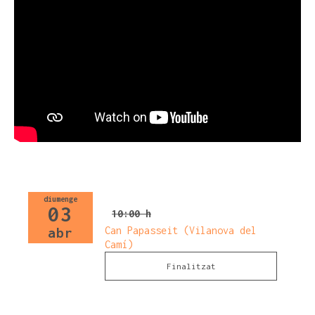
diumenge
03
10:00 h
Can Papasseit (Vilanova del
abr
Camí)
Finalitzat