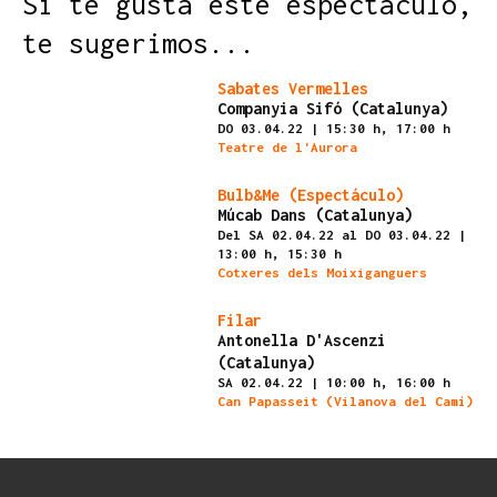
Si te gusta este espectáculo,
te sugerimos...
Finalizado
Sabates Vermelles
Companyia Sifó (Catalunya)
DO 03.04.22
|
15:30 h,
17:00 h
Teatre de l'Aurora
Finalizado
Bulb&Me (Espectáculo)
Múcab Dans (Catalunya)
Del SA 02.04.22
al DO 03.04.22
|
13:00 h,
15:30 h
Cotxeres dels Moixiganguers
Finalizado
Filar
Antonella D'Ascenzi
(Catalunya)
SA 02.04.22
|
10:00 h,
16:00 h
Can Papasseit (Vilanova del Camí)