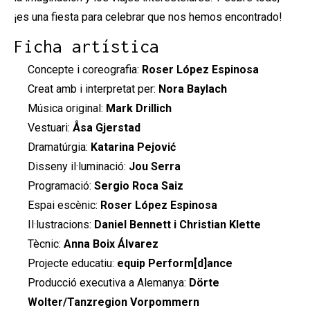
¡es una fiesta para celebrar que nos hemos encontrado!
Ficha artística
Concepte i coreografia:
Roser López Espinosa
Creat amb i interpretat per:
Nora Baylach
Música original:
Mark Drillich
Vestuari:
Åsa Gjerstad
Dramatúrgia:
Katarina Pejović
Disseny il·luminació:
Jou Serra
Programació:
Sergio Roca Saiz
Espai escènic:
Roser López Espinosa
Il·lustracions:
Daniel Bennett i Christian Klette
Tècnic:
Anna Boix Álvarez
Projecte educatiu:
equip Perform[d]ance
Producció executiva a Alemanya:
Dörte
Wolter/Tanzregion Vorpommern