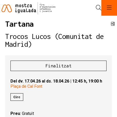
Cerca
Tartana
C
Trocos Lucos (Comunitat de
Madrid)
Finalitzat
Del dv. 17.04.26
al ds. 18.04.26
|
12:45 h,
19:00 h
Plaça de Cal Font
Circ
Preu
: Gratuït