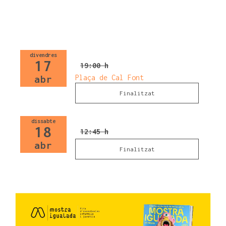
divendres
17
19:00 h
Plaça de Cal Font
abr
Finalitzat
dissabte
18
12:45 h
abr
Finalitzat