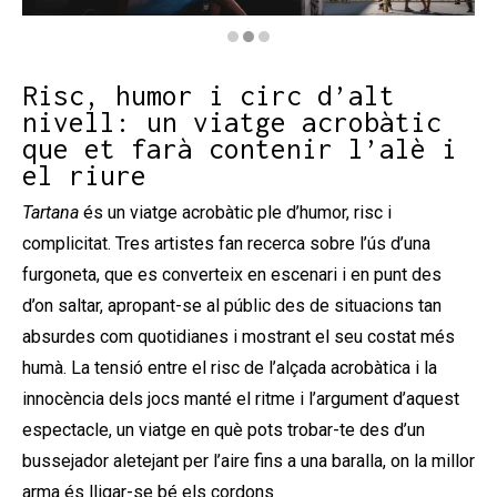
Diapositiva 2 de 3: Tartana
Risc, humor i circ d’alt
nivell: un viatge acrobàtic
que et farà contenir l’alè i
el riure
Tartana
és un viatge acrobàtic ple d’humor, risc i
complicitat. Tres artistes fan recerca sobre l’ús d’una
furgoneta, que es converteix en escenari i en punt des
d’on saltar, apropant-se al públic des de situacions tan
absurdes com quotidianes i mostrant el seu costat més
humà. La tensió entre el risc de l’alçada acrobàtica i la
innocència dels jocs manté el ritme i l’argument d’aquest
espectacle, un viatge en què pots trobar-te des d’un
bussejador aletejant per l’aire fins a una baralla, on la millor
arma és lligar-se bé els cordons