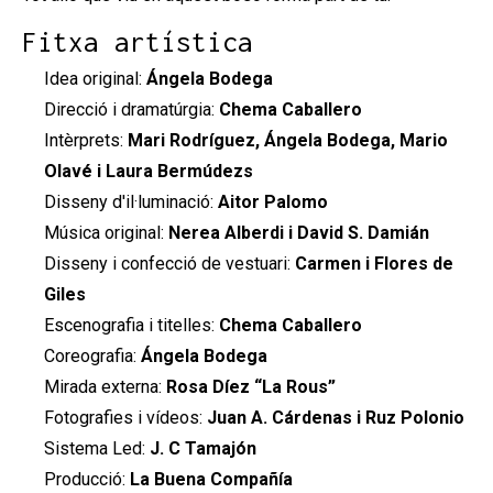
Fitxa artística
Idea original:
Ángela Bodega
Direcció i dramatúrgia:
Chema Caballero
Intèrprets:
Mari Rodríguez, Ángela Bodega, Mario
Olavé i Laura Bermúdezs
Disseny d'il·luminació:
Aitor Palomo
Música original:
Nerea Alberdi i David S. Damián
Disseny i confecció de vestuari:
Carmen i Flores de
Giles
Escenografia i titelles:
Chema Caballero
Coreografia:
Ángela Bodega
Mirada externa:
Rosa Díez “La Rous”
Fotografies i vídeos:
Juan A. Cárdenas i Ruz Polonio
Sistema Led:
J. C Tamajón
Producció:
La Buena Compañía