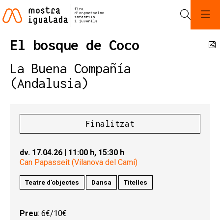
Cerca
El bosque de Coco
C
La Buena Compañía
(Andalusia)
Finalitzat
dv. 17.04.26
|
11:00 h,
15:30 h
Can Papasseit (Vilanova del Camí)
Teatre d'objectes
Dansa
Titelles
Preu
: 6€/10€