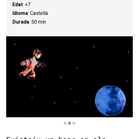
Edat
: +7
Idioma
: Castellà
Durada
: 50 min
Diapositiva 2 de 3: El bosque de Coco