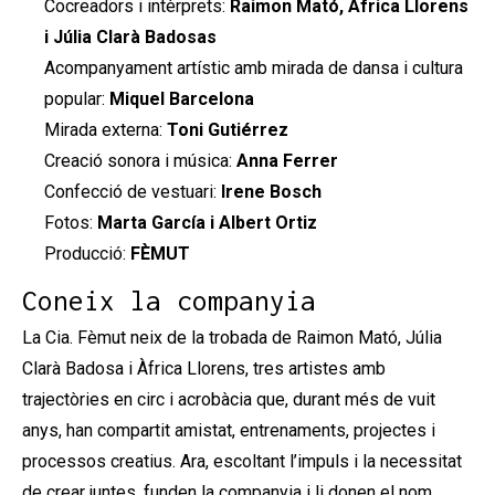
Cocreadors i intèrprets:
Raimon Mató, Àfrica Llorens
i Júlia Clarà Badosas
Acompanyament artístic amb mirada de dansa i cultura
popular:
Miquel Barcelona
Mirada externa:
Toni Gutiérrez
Creació sonora i música:
Anna Ferrer
Confecció de vestuari:
Irene Bosch
Fotos:
Marta García i Albert Ortiz
Producció:
FÈMUT
Coneix la companyia
La Cia. Fèmut neix de la trobada de Raimon Mató, Júlia
Clarà Badosa i Àfrica Llorens, tres artistes amb
trajectòries en circ i acrobàcia que, durant més de vuit
anys, han compartit amistat, entrenaments, projectes i
processos creatius. Ara, escoltant l’impuls i la necessitat
de crear juntes, funden la companyia i li donen el nom