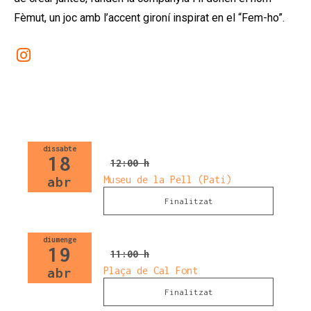
Fèmut, un joc amb l’accent gironí inspirat en el “Fem-ho”.
Link a instagram
dissabte
18
12:00 h
Museu de la Pell (Pati)
abr
Finalitzat
diumenge
19
11:00 h
Plaça de Cal Font
abr
Finalitzat