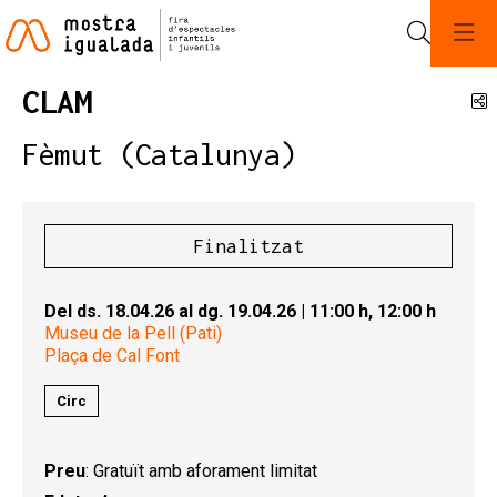
Cerca
CLAM
C
Fèmut (Catalunya)
Finalitzat
Del ds. 18.04.26
al dg. 19.04.26
|
11:00 h,
12:00 h
Museu de la Pell (Pati)
Plaça de Cal Font
Circ
Preu
: Gratuït amb aforament limitat