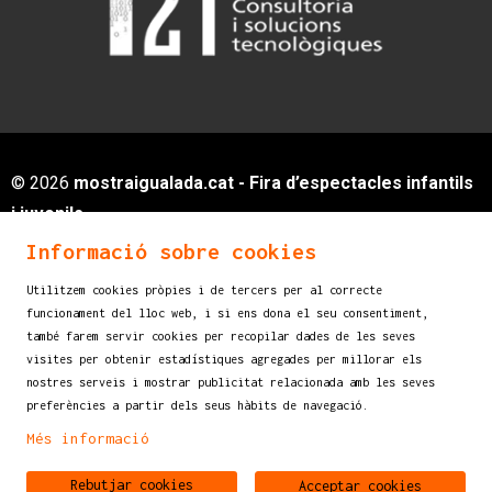
© 2026
mostraigualada.cat - Fira d’espectacles infantils
i juvenils
Servei de Cultura - Ajuntament d'Igualada
Informació sobre cookies
Plaça de Sant Miquel, 12 2n pis
Utilitzem cookies pròpies i de tercers per al correcte
08700 IGUALADA (Barcelona)
funcionament del lloc web, i si ens dona el seu consentiment,
info@mostraigualada.cat
també farem servir cookies per recopilar dades de les seves
visites per obtenir estadístiques agregades per millorar els
Sitemap
|
Avís legal
|
Ús de Cookies
|
nostres serveis i mostrar publicitat relacionada amb les seves
Contacte
preferències a partir dels seus hàbits de navegació.
Més informació
Link a instagram
Link a youtube
Rebutjar cookies
Acceptar cookies