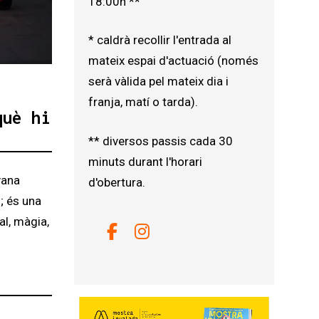
18:00h **
* caldrà recollir l'entrada al
mateix espai d'actuació (només
serà vàlida pel mateix dia i
franja, matí o tarda).
què hi
** diversos passis cada 30
minuts durant l'horari
vana
d'obertura.
; és una
al, màgia,
Link a facebook
Link a instagram