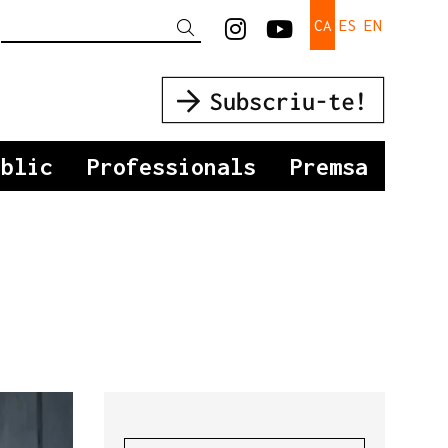
Link a instagram
Link a youtu
CA
ES
EN
Cercar
úblic
Professionals
Premsa