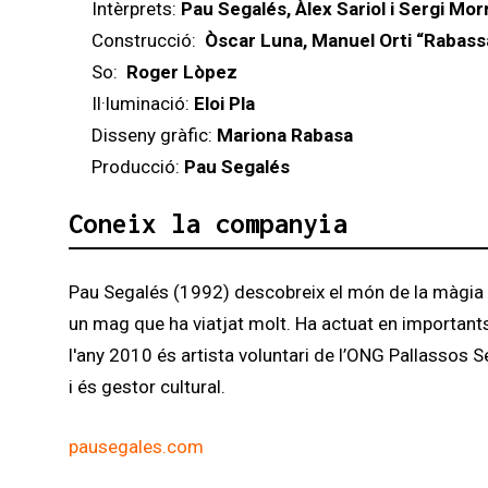
Intèrprets:
Pau Segalés, Àlex Sariol i Sergi Mor
Construcció:
Òscar Luna, Manuel Orti “Rabas
So:
Roger Lòpez
Il·luminació:
Eloi Pla
Disseny gràfic:
Mariona Rabasa
Producció:
Pau Segalés
Coneix la companyia
Pau Segalés (1992) descobreix el món de la màgia am
un mag que ha viatjat molt. Ha actuat en important
l'any 2010 és artista voluntari de l’ONG Pallassos
i és gestor cultural.
pausegales.com