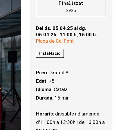
Finalitzat
2025
Del ds. 05.04.25
al dg.
06.04.25
|
11:00 h,
16:00 h
Plaça de Cal Font
Instal·lació
Preu
: Gratuït *
Edat
: +5
Idioma
: Català
Durada
: 15 min
Horaris:
dissabte i diumenge
d'11:00h a 13:30h i de 16:00h a