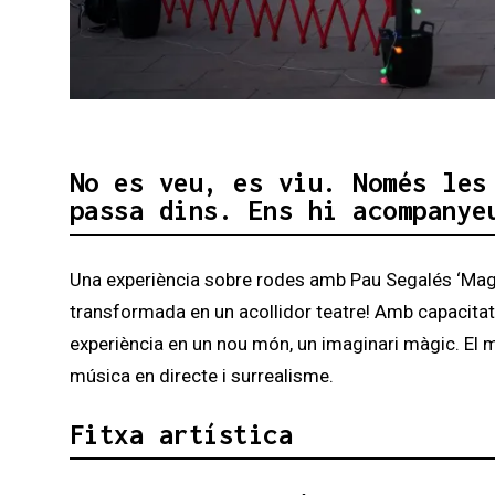
Diapositiva 1 de 3: Maginàrium
No es veu, es viu. Només les
passa dins. Ens hi acompanye
Una experiència sobre rodes amb Pau Segalés ‘Magi
transformada en un acollidor teatre! Amb capacitat
experiència en un nou món, un imaginari màgic. El 
música en directe i surrealisme.
Fitxa artística