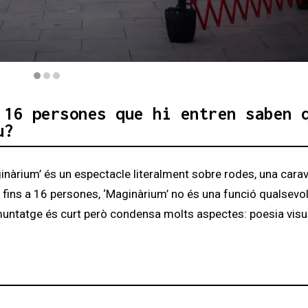
 16 persones que hi entren saben 
u?
nàrium’ és un espectacle literalment sobre rodes, una cara
 fins a 16 persones, ‘Maginàrium’ no és una funció qualsevol
muntatge és curt però condensa molts aspectes: poesia visu