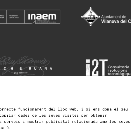
orrecte funcionament del lloc web, i si ens dona el seu
Si
fantils i juvenils
copilar dades de les seves visites per obtenir
s serveis i mostrar publicitat relacionada amb les seves
ació.