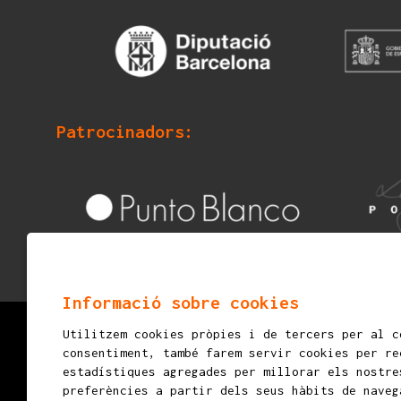
Patrocinadors:
Informació sobre cookies
Utilitzem cookies pròpies i de tercers per al c
© 2026
mostraigualada.cat - Fira d’espectacles in
consentiment, també farem servir cookies per re
Servei de Cultura - Ajuntament d'Igualada
estadístiques agregades per millorar els nostre
preferències a partir dels seus hàbits de naveg
Plaça de Sant Miquel, 12 2n pis