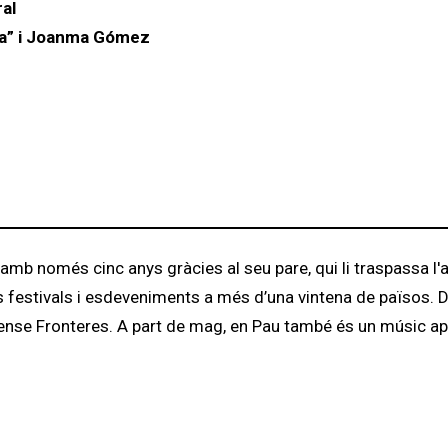
ral
sa” i Joanma Gómez
b només cinc anys gràcies al seu pare, qui li traspassa l'af
s festivals i esdeveniments a més d’una vintena de països. 
 Sense Fronteres. A part de mag, en Pau també és un músic a