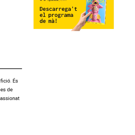
ició. És
Des de
passionat