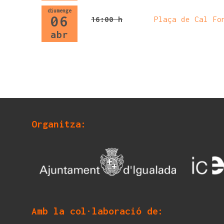
diumenge
06
16:00 h
Plaça de Cal Fo
abr
Organitza:
Amb la col·laboració de: