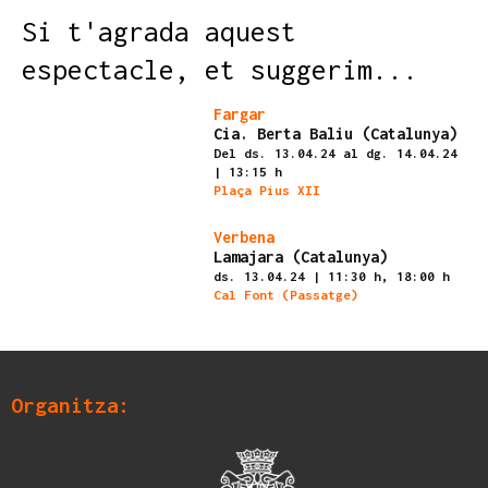
Si t'agrada aquest
espectacle, et suggerim...
Finalitzat
Fargar
Cia. Berta Baliu (Catalunya)
Del ds. 13.04.24
al dg. 14.04.24
|
13:15 h
Plaça Pius XII
Finalitzat
Verbena
Lamajara (Catalunya)
ds. 13.04.24
|
11:30 h,
18:00 h
Cal Font (Passatge)
Organitza: