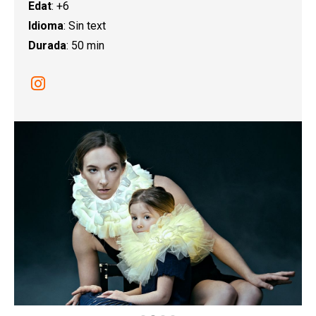
Edat
: +6
Idioma
: Sin text
Durada
: 50 min
Link a instagram