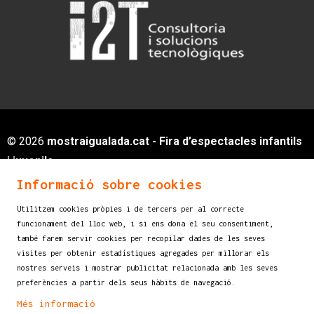
© 2026
mostraigualada.cat - Fira d’espectacles infantils
i juvenils
Servei de Cultura - Ajuntament d'Igualada
Informació sobre cookies
Plaça de Sant Miquel, 12 2n pis
Utilitzem cookies pròpies i de tercers per al correcte
08700 IGUALADA (Barcelona)
funcionament del lloc web, i si ens dona el seu consentiment,
info@mostraigualada.cat
també farem servir cookies per recopilar dades de les seves
visites per obtenir estadístiques agregades per millorar els
Sitemap
|
Avís legal
|
Ús de Cookies
|
nostres serveis i mostrar publicitat relacionada amb les seves
Contacte
preferències a partir dels seus hàbits de navegació.
Més informació
Link a instagram
Link a youtube