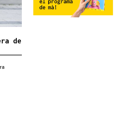
era de
ra
s