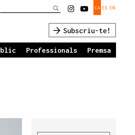
Link a instagram
Link a youtu
CA
ES
EN
Cercar
úblic
Professionals
Premsa