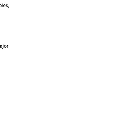
bles,
ajor