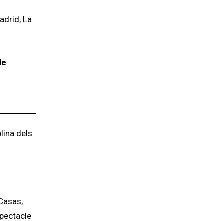
adrid, La
de
lina dels
 Casas,
spectacle