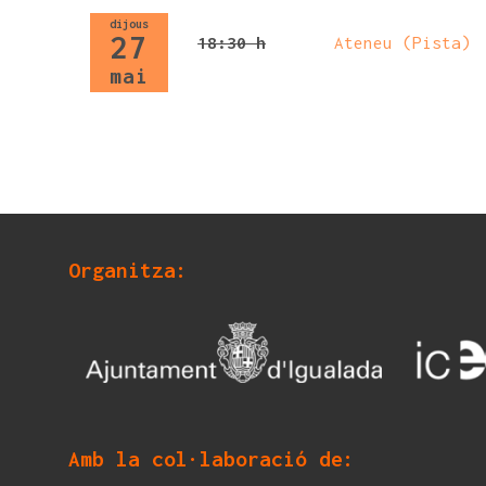
dijous
27
18:30 h
Ateneu (Pista)
mai
Organitza:
Amb la col·laboració de: