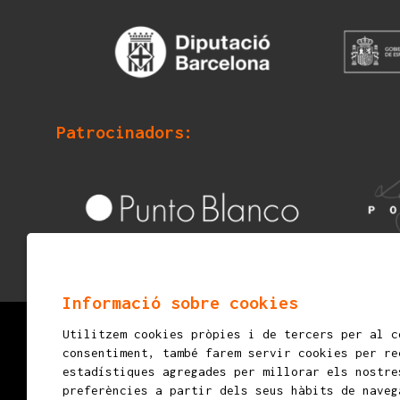
Patrocinadors:
Informació sobre cookies
Utilitzem cookies pròpies i de tercers per al c
© 2026
mostraigualada.cat - Fira d’espectacles in
consentiment, també farem servir cookies per re
Servei de Cultura - Ajuntament d'Igualada
estadístiques agregades per millorar els nostre
preferències a partir dels seus hàbits de naveg
Plaça de Sant Miquel, 12 2n pis