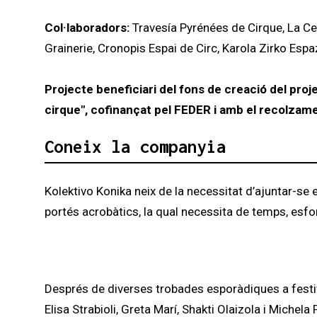
Col·laboradors:
Travesía Pyrénées de Cirque, La Cent
Grainerie, Cronopis Espai de Circ, Karola Zirko Esp
Projecte beneficiari del fons de creació del pro
cirque", cofinançat pel FEDER i amb el recolzame
Coneix la companyia
Kolektivo Konika neix de la necessitat d’ajuntar-se 
portés acrobàtics, la qual necessita de temps, esfo
Després de diverses trobades esporàdiques a festiv
Elisa Strabioli, Greta Marí, Shakti Olaizola i Michel