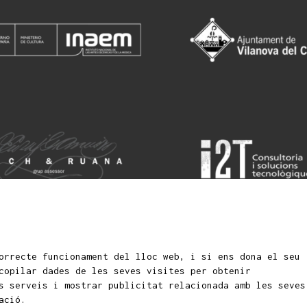
orrecte funcionament del lloc web, i si ens dona el seu
Si
fantils i juvenils
copilar dades de les seves visites per obtenir
s serveis i mostrar publicitat relacionada amb les seves
ació.