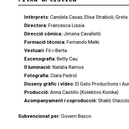
Intèrprets:
Candela Casas, Elisa Strabioli, Greta 
Directora:
Francesca Lissia
Direcció còmica:
Jimena Cavalletti
Formació tècnica:
Fernando Melki
Vestuari:
Fil-i-Berta
Escenografia:
Betty Cau
Il·luminació:
Natàlia Ramos
Fotografia:
Clara Pedrol
Disseny gràfic i vídeo:
El Gato Productions i Au
Producció:
Anna Castillo (Kolektivo Konika)
Acompanyament i coproducció:
Shakti Olaizola
Subvencionat per:
Govern Basco