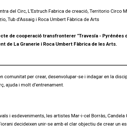
ra del Circ, L’Estruch Fabrica de creació, Territorio Circo M
azio, Tub d’Assaig i Roca Umbert Fàbrica de Arts
jecte de cooperació transfronterer "Travesía - Pyrénées 
nt de La Granerie i Roca Umbert Fàbrica de les Arts.
en comunitat per crear, desenvolupar-se i indagar en la discip
rç, ajuda i molt d’entrenament.
als i esdeveniments, les artistes Mar-i-cel Borràs, Candela
a Fiorani decideixen unir-se amb el clar objectiu de crear un e