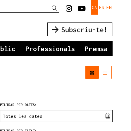
Link a instagram
Link a youtu
CA
ES
EN
Cercar
úblic
Professionals
Premsa
FILTRAR PER DATES:
FILTRAR PER ESTAT: