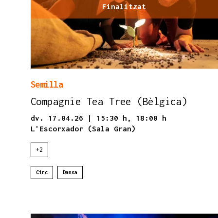
Finalitzat
Semilla
Compagnie Tea Tree (Bèlgica)
dv. 17.04.26
|
15:30 h,
18:00 h
L'Escorxador (Sala Gran)
+2
Circ
Dansa