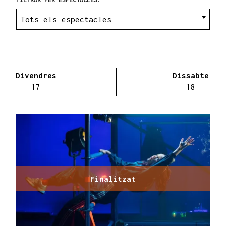
Tots els espectacles
Divendres
Dissabte
Divendres 17 d'abril
Dissab
17
18
Finalitzat