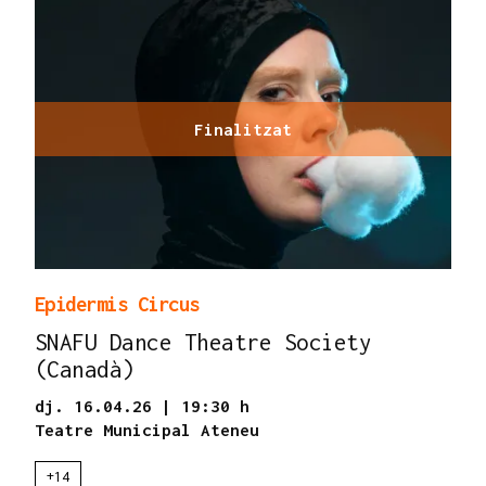
Finalitzat
Epidermis Circus
SNAFU Dance Theatre Society
(Canadà)
dj. 16.04.26
|
19:30 h
Teatre Municipal Ateneu
+14