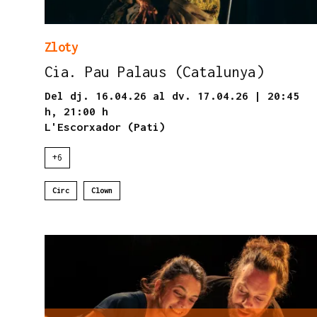
Zloty
Cia. Pau Palaus (Catalunya)
Del dj. 16.04.26
al dv. 17.04.26
|
20:45
h,
21:00 h
L'Escorxador (Pati)
+6
Circ
Clown