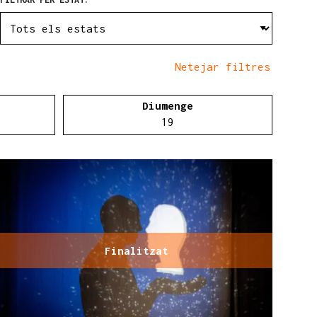
Netejar filtres
Diumenge
te 05 d'abril
Diumenge 19 d'abril
19
Finalitzat