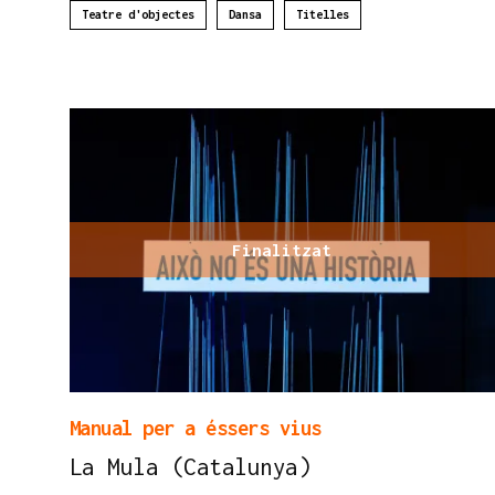
Teatre d'objectes
Dansa
Titelles
Finalitzat
Manual per a éssers vius
La Mula (Catalunya)