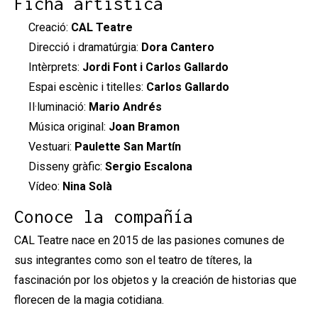
Ficha artística
Creació:
CAL Teatre
Direcció i dramatúrgia:
Dora Cantero
Intèrprets:
Jordi Font i Carlos Gallardo
Espai escènic i titelles:
Carlos Gallardo
Il·luminació:
Mario Andrés
Música original:
Joan Bramon
Vestuari:
Paulette San Martín
Disseny gràfic:
Sergio Escalona
Vídeo:
Nina Solà
Conoce la compañía
CAL Teatre nace en 2015 de las pasiones comunes de
sus integrantes como son el teatro de títeres, la
fascinación por los objetos y la creación de historias que
florecen de la magia cotidiana.