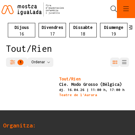
Cerca
C
Dijous
Divendres
Dissabte
Diumenge
Dijous 16 d'abril
Divendres 17 d'abril
Dissabte 05 d'abril
Diumeng
16
17
18
19
Tout/Rien
Ordenar
1
Filtrar
Ordenar per
Finalitzat
Tout/Rien
Cie. Modo Grosso (Bèlgica)
dj. 16.04.26
|
11:00 h,
17:00 h
Teatre de l'Aurora
Organitza: