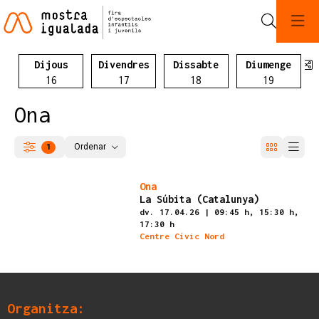
Cerca
C
Dijous
Divendres
Dissabte
Diumenge
Dijous 16 d'abril
Divendres 17 d'abril
Dissabte 05 d'abril
Diumeng
16
17
18
19
Ona
Ordenar
1
Filtrar
Ordenar per
Finalitzat
Ona
La Súbita (Catalunya)
dv. 17.04.26
|
09:45 h,
15:30 h,
17:30 h
Centre Cívic Nord
Organitza: