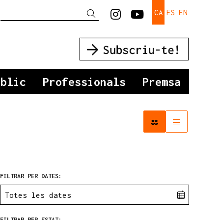
Link a instagram
Link a youtu
CA
ES
EN
Cercar
úblic
Professionals
Premsa
FILTRAR PER DATES:
FILTRAR PER ESTAT: