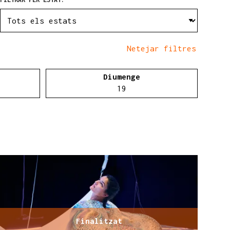
Netejar filtres
Diumenge
te 05 d'abril
Diumenge 19 d'abril
19
Finalitzat