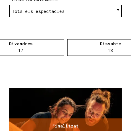
Tots els espectacles
Divendres
Dissabte
Divendres 17 d'abril
Dissab
17
18
Finalitzat