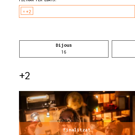
×
+2
Dijous
Dijous 16 d'abril
16
+2
Finalitzat