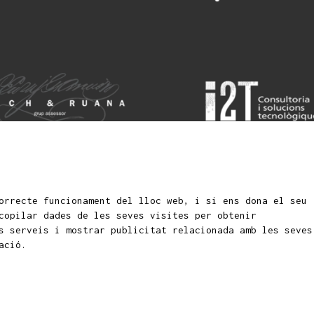
orrecte funcionament del lloc web, i si ens dona el seu
Si
fantils i juvenils
copilar dades de les seves visites per obtenir
s serveis i mostrar publicitat relacionada amb les seves
ació.