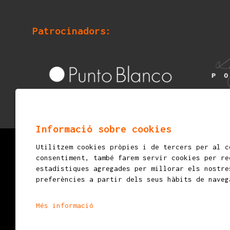
Patrocinadors:
Informació sobre cookies
Utilitzem cookies pròpies i de tercers per al c
© 2026
mostraigualada.cat - Fira d’espectacles in
consentiment, també farem servir cookies per re
Servei de Cultura - Ajuntament d'Igualada
estadístiques agregades per millorar els nostre
preferències a partir dels seus hàbits de naveg
Plaça de Sant Miquel, 12 2n pis
08700 IGUALADA (Barcelona)
Més informació
info@mostraigualada.cat