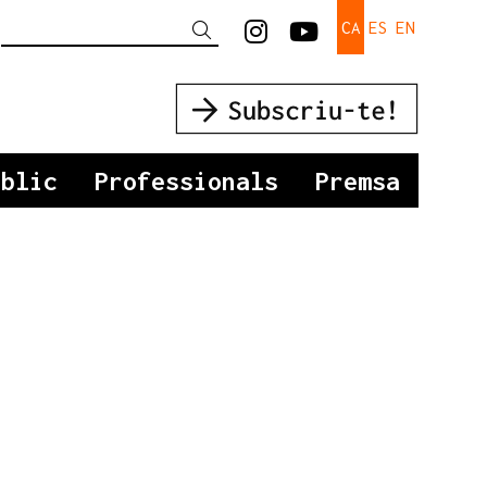
Link a instagram
Link a youtu
CA
ES
EN
Cercar
úblic
Professionals
Premsa