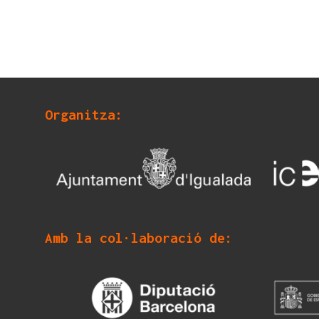
Organitza:
Amb la col·laboració de: