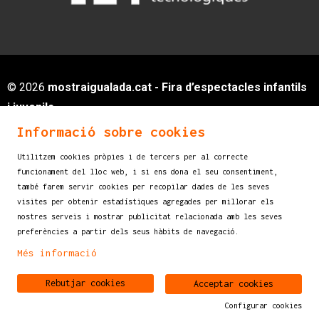
© 2026
mostraigualada.cat - Fira d’espectacles infantils
i juvenils
Servei de Cultura - Ajuntament d'Igualada
Informació sobre cookies
Plaça de Sant Miquel, 12 2n pis
Utilitzem cookies pròpies i de tercers per al correcte
08700 IGUALADA (Barcelona)
funcionament del lloc web, i si ens dona el seu consentiment,
info@mostraigualada.cat
també farem servir cookies per recopilar dades de les seves
visites per obtenir estadístiques agregades per millorar els
Sitemap
|
Avís legal
|
Ús de Cookies
|
nostres serveis i mostrar publicitat relacionada amb les seves
Contacte
preferències a partir dels seus hàbits de navegació.
Més informació
Link a instagram
Link a youtube
Rebutjar cookies
Acceptar cookies
Configurar cookies