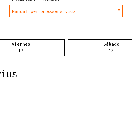
Manual per a éssers vius
Viernes
Sábado
Viernes 17 de abril
Sábado
17
18
vius