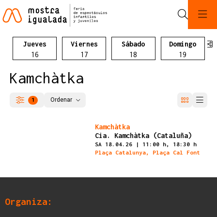
Buscar
C
Jueves
Viernes
Sábado
Domingo
Jueves 16 de abril
Viernes 17 de abril
Sábado 18 de abril
Domingo
16
17
18
19
Kamchàtka
Ordenar
1
Filtrar
Ordenar por
Finalizado
Kamchàtka
Cia. Kamchàtka (Cataluña)
SA 18.04.26
|
11:00 h,
18:30 h
Plaça Catalunya, Plaça Cal Font
Organiza: