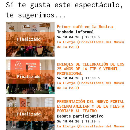
Si te gusta este espectáculo,
te sugerimos...
Primer café en la Mostra
Trobada informal
SA 18.04.26
|
15:30 h
Finalizado
La Llotja (Encavallades del Museu
de la Pell)
BRINDIS DE CELEBRACIÓN DE LOS
25 AÑOS DE LA TTP Y VERMUT
PROFESIONAL
Finalizado
SA 18.04.26
|
13:00 h
La Llotja (Encavallades del Museu
de la Pell)
PRESENTACIÓN DEL NUEVO PORTAL
ESCENAFAMILIAR Y DE LA FIESTA
PORTA’M AL TEATRO
Finalizado
Debate participativo
SA 18.04.26
|
12:30 h
La Llotja (Encavallades del Museu