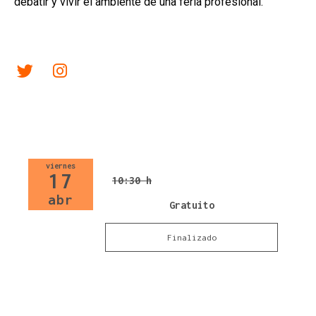
debatir y vivir el ambiente de una feria profesional.
Link a twitter
Link a instagram
viernes
17
10:30 h
abr
Gratuito
Finalizado