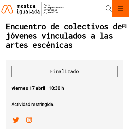
Buscar
Encuentro de colectivos de
C
jóvenes vinculados a las
artes escénicas
Finalizado
viernes 17 abril
|
10:30 h
Actividad restringida.
Link a twitter
Link a instagram