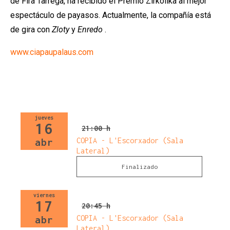
de Fira Tàrrega, ha recibido el Premio Zirkolika al mejor
espectáculo de payasos. Actualmente, la compañía está
de gira con
Zloty
y
Enredo
.
www.ciapaupalaus.com
jueves
16
21:00 h
COPIA - L'Escorxador (Sala
abr
Lateral)
Finalizado
viernes
17
20:45 h
COPIA - L'Escorxador (Sala
abr
Lateral)