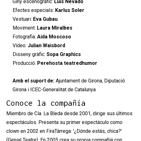
Giny escenogràfic:
Luis Nevado
Efectes especials:
Karlus Soler
Vestuari:
Eva Gubau
Moviment:
Laura Miralbes
Fotografia:
Aida Moscoso
Vídeo:
Julian Waisbord
Disseny gràfic:
Sopa Graphics
Producció:
Perehosta teatredhumor
Amb el suport de:
Ajuntament de Girona, Diputació
Girona i ICEC-Generalitat de Catalunya
Conoce la compañía
Miembro de Cía. La Bleda desde 2001, dirige sus últimos
espectáculos. Presenta su primer espectáculo como
clown en 2002 en FiraTàrrega: '¿Dónde estás, chica?'
(Genial Teatre). En 2005 crea su propia compañía con