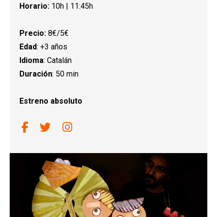
Horario:
10h | 11:45h
Precio:
8€/5€
Edad
: +3 años
Idioma
: Catalán
Duración
: 50 min
Estreno absoluto
Link a facebook
Link a twitter
Link a instagram