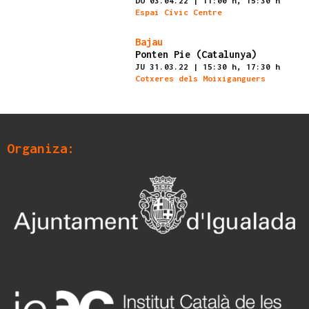
DO 03.04.22
|
11:00 h,
15:30 h
Espai Cívic Centre
Finalizado
Bajau
Ponten Pie (Catalunya)
JU 31.03.22
|
15:30 h,
17:30 h
Cotxeres dels Moixiganguers
Organiza: