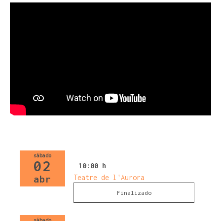
sábado
02
10:00 h
Teatre de l'Aurora
abr
Finalizado
sábado