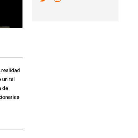
 realidad
 un tal
a de
cionarias