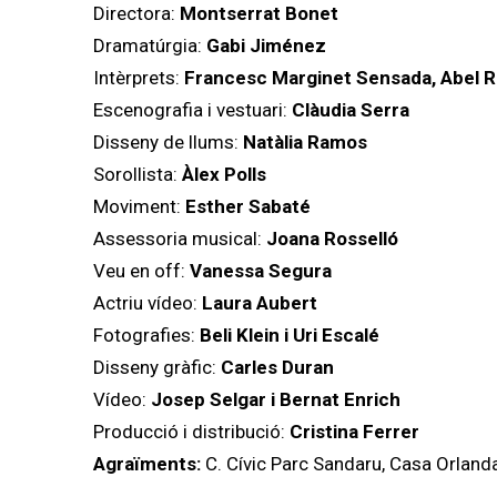
Directora:
Montserrat Bonet
Dramatúrgia:
Gabi Jiménez
Intèrprets:
Francesc Marginet Sensada, Abel Re
Escenografia i vestuari:
Clàudia Serra
Disseny de llums:
Natàlia Ramos
Sorollista:
Àlex Polls
Moviment:
Esther Sabaté
Assessoria musical:
Joana Rosselló
Veu en off:
Vanessa Segura
Actriu vídeo:
Laura Aubert
Fotografies:
Beli Klein i Uri Escalé
Disseny gràfic:
Carles Duran
Vídeo:
Josep Selgar i Bernat Enrich
Producció i distribució:
Cristina Ferrer
Agraïments:
C. Cívic Parc Sandaru, Casa Orlandai