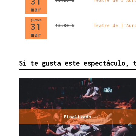
31
mar
jueves
31
15:30 h
Teatre de l'Aur
mar
Si te gusta este espectáculo, 
Finalizado