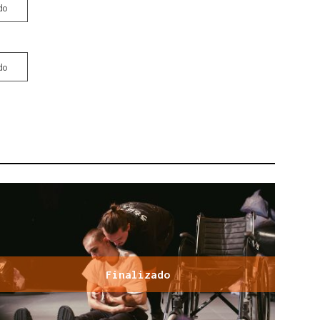
do
do
Finalizado