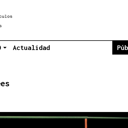
O
Actualidad
Pú
ees