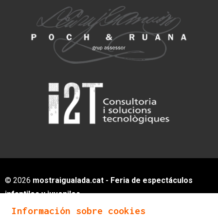
© 2026
mostraigualada.cat - Feria de espectáculos
infantiles y juveniles
Servei de Cultura - Ajuntament d'Igualada
Información sobre cookies