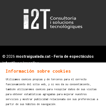
© 2026
mostraigualada.cat - Feria de espectáculos
infantiles y juveniles
Servei de Cultura - Ajuntament d'Igualada
Información sobre cookies
Plaça de Sant Miquel, 12 2n pis
Utilizamos cookies propias y de terceros para el correcto
08700 IGUALADA (Barcelona)
funcionamiento del sitio web, y si nos da su consentimiento,
info@mostraigualada.cat
también utilizaremos cookies para recopilar datos de sus visitas
para obtener estadísticas agregadas para mejorar nuestros
Sitemap
|
Aviso legal
|
Uso de Cookies
|
servicios y mostrar publicidad relacionada con sus preferencias a
Contactar
partir de sus hábitos de navegación.